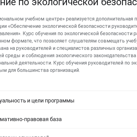
ние по экологической безопа
ональном учебном центре» реализуется дополнительная
ии «Обеспечение экологической безопасности руководи
авления». Курс обучения по экологической безопасности ра
ном формате, что позволяет слушателям совмещать учебу
ана на руководителей и специалистов различных организ
 среды и соблюдения экологического законодательства
альной деятельности. Курс обучения руководителей по эк
ым для большинства организаций.
уальность и цели программы
менные предприятия всех сфер экономики обязаны соблю
мативно-правовая база
исимо от профиля деятельности компании, вопросы охра
ю корпоративной политики. Именно поэтому обучение по 
разработан на основании действующих нормативных док