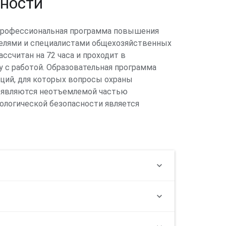
сности
 профессиональная программа повышения
телями и специалистами общехозяйственных
ссчитан на 72 часа и проходит в
 с работой. Образовательная программа
аций, для которых вопросы охраны
 являются неотъемлемой частью
ологической безопасности является
дать экологические требования.
ны окружающей среды становятся
экологической
ументов Российской Федерации: