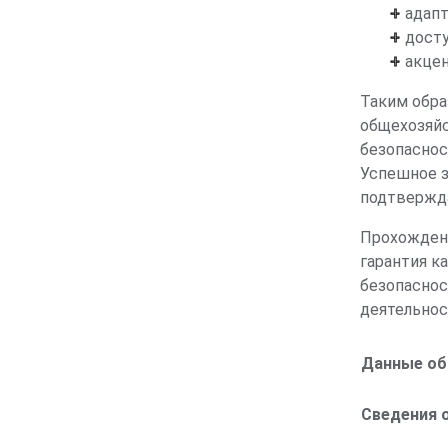
адапт
досту
акцен
Таким обра
общехозяйс
11
безопаснос
Успешное з
подтвержда
Прохожден
гарантия к
безопаснос
деятельнос
12
Данные об
Сведения о