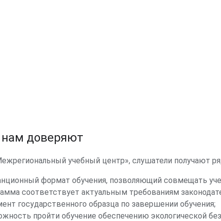
Российское законодательство в области экологичес
и охраны окружающей среды
Система государственного управления в области о
среды. Государственный экологический контроль 
предприятий
 нам доверяют
Природопользование, охрана окружающей среды и э
безопасность
ежрегиональный учебный центр», слушатели получают р
нционный формат обучения, позволяющий совмещать учеб
рамма соответствует актуальным требованиям законодат
Система документации по вопросам охраны окружа
ент государственного образца по завершении обучения;
Документы по организации экологической службы на
жность пройти обучение обеспечению экологической без
Разрешительная документация на предприятии. Госу