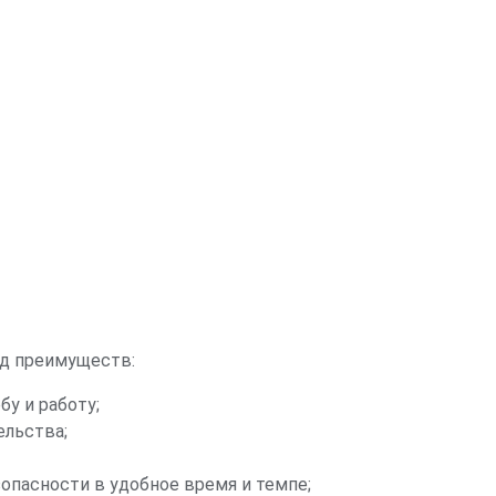
кой безопасности
2
храны окружающей
действующих
2
кологическая
2
яд преимуществ:
у и работу;
ельства;
ющей среды.
 предприятии.
3
опасности в удобное время и темпе;
дарственная