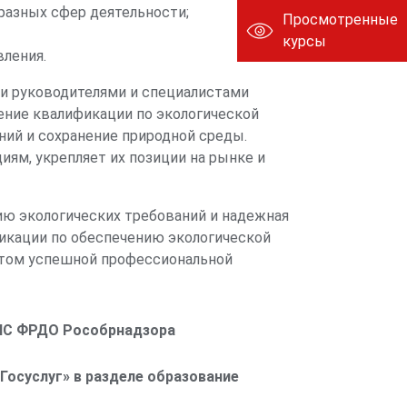
разных сфер деятельности;
Просмотренные
кружающей среды
курсы
вления.
ти руководителями и специалистами
гического
ние квалификации по экологической
оизводственного
4
ний и сохранение природной среды.
налитического
ям, укрепляет их позиции на рынке и
ю экологических требований и надежная
фикации по обеспечению экологической
я окружающей
нтом успешной профессиональной
в. Нормативы
но допустимых
5
и лимитирование
ФИС ФРДО Рособрнадзора
Госуслуг» в разделе образование
 источников