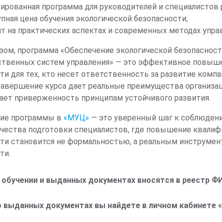
ированная программа для руководителей и специалистов 
статистическая отчетность по вопросам охраны о
пная цена обучения экологической безопасности;
т на практических аспектах и современных методах упра
зом, программа «Обеспечение экологической безопаснос
Организация и проведение производственного эколо
твенных систем управления» — это эффективное повыше
контроля на предприятии. Рабочая документация пр
ти для тех, кто несет ответственность за развитие компа
экологического контроля. Порядок осуществления а
авершение курса дает реальные преимущества организаци
контроля на предприятии
ет приверженность принципам устойчивого развития.
ие программы в
«МУЦ»
— это уверенный шаг к соблюдени
ачества подготовки специалистов, где повышение квали
Нормативные и качественные показатели состояни
ти становится не формальностью, а реальным инструме
среды. Система природоохранных норм и нормативо
ти.
качества окружающей среды и нормативы предель
воздействий на окружающую среду. Нормирование 
деятельности предприятий, получение разрешений
 обучении и выданных документах вносятся в реестр 
 выданных документах вы найдете в личном кабинете «
Воздухоохранная деятельность на предприятии. Учет