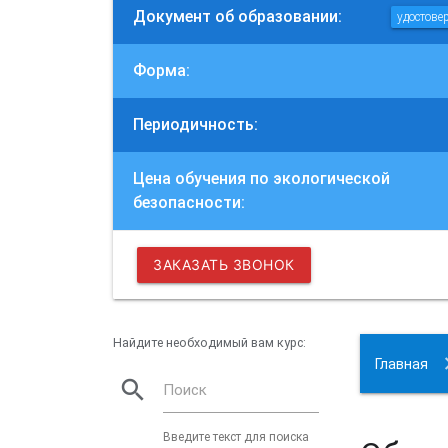
Документ об образовании:
удостове
Форма:
Периодичность:
Цена обучения по экологической
безопасности:
ЗАКАЗАТЬ ЗВОНОК
Найдите необходимый вам курс:
Главная
search
Поиск
Введите текст для поиска