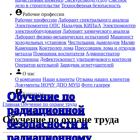
дело в строительстве
Техносферная безопасность
account_circle
Рабочие профессии
Рабочие профессии
Лаборант спектрального анализа
Электромонтер ОПС
Наладчик КИПиА
Электромонтер
электрооборудования
Лаборант химического анализа
Лаборант физико-механических испытаний
Машинист
холодильных установок
Чистильщик дымоходов
Маляр
Каменщик
Контролер лома
Прессовщик лома и отходов
металла
Помощник воспитателя
Администратор
гостиницы
Дефектоскопист ультразвукового контроля
Оператор котельной
Зарядчик огнетушителей
person
О нас
О компании
Наши клиенты
Отзывы наших клиентов
Документы НОЧУ ДПО МУЦ
Фото галерея
map
Обучение по
Контакты
Главная
Обучение по охране труда
радиационной
Обучение по охране труда
безопасности и
радиационному