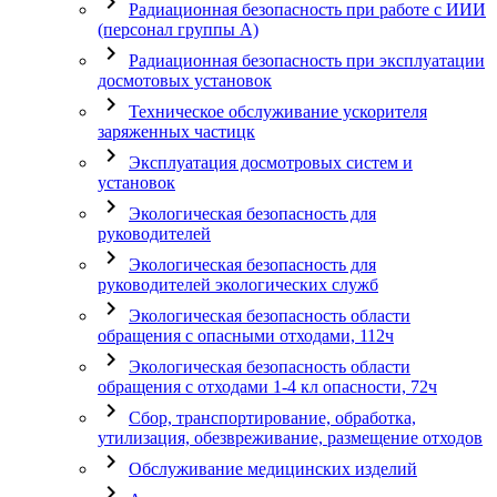
chevron_right
Радиационная безопасность при работе с ИИИ
(персонал группы А)
chevron_right
Радиационная безопасность при эксплуатации
досмотовых установок
chevron_right
Техническое обслуживание ускорителя
заряженных частицк
chevron_right
Эксплуатация досмотровых систем и
установок
chevron_right
Экологическая безопасность для
руководителей
chevron_right
Экологическая безопасность для
руководителей экологических служб
chevron_right
Экологическая безопасность области
обращения с опасными отходами, 112ч
chevron_right
Экологическая безопасность области
обращения с отходами 1-4 кл опасности, 72ч
chevron_right
Сбор, транспортирование, обработка,
утилизация, обезвреживание, размещение отходов
chevron_right
Обслуживание медицинских изделий
chevron_right