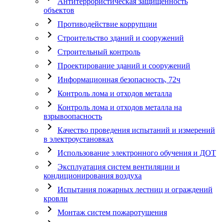
Антитеррористическая защищенность
объектов
chevron_right
Противодействие коррупции
chevron_right
Строительство зданий и сооружений
chevron_right
Строительный контроль
chevron_right
Проектирование зданий и сооружений
chevron_right
Информационная безопасность, 72ч
chevron_right
Контроль лома и отходов металла
chevron_right
Контроль лома и отходов металла на
взрывоопасность
chevron_right
Качество проведения испытаний и измерений
в электроустановках
chevron_right
Использование электронного обучения и ДОТ
chevron_right
Эксплуатация систем вентиляции и
кондиционирования воздуха
chevron_right
Испытания пожарных лестниц и ограждений
кровли
chevron_right
Монтаж систем пожаротушения