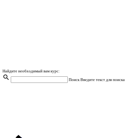
Найдите необходимый вам курс:
search
Поиск
Введите текст для поиска
home