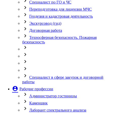
chevron_right
Специалист по ГО и ЧС
chevron_right
Переподготовка для лицензии МЧС
chevron_right
Геодезия и кадастровая деятельность
chevron_right
Экскурсовод (гид)
chevron_right
Договорная работа
chevron_right
Техносферная безопасность. Пожарная
безопасность
chevron_right
chevron_right
chevron_right
chevron_right
chevron_right
Специалист в сфере закупок и договорной
работы
account_circle
Рабочие профессии
chevron_right
Администратор гостиницы
chevron_right
Каменщик
chevron_right
Лаборант спектрального анализа