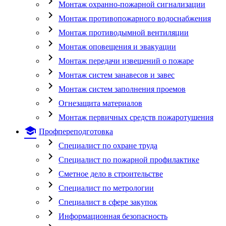
chevron_right
Монтаж охранно-пожарной сигнализации
chevron_right
Монтаж противопожарного водоснабжения
chevron_right
Монтаж противодымной вентиляции
chevron_right
Монтаж оповещения и эвакуации
chevron_right
Монтаж передачи извещений о пожаре
chevron_right
Монтаж систем занавесов и завес
chevron_right
Монтаж систем заполнения проемов
chevron_right
Огнезащита материалов
chevron_right
Монтаж первичных средств пожаротушения
school
Профпереподготовка
chevron_right
Специалист по охране труда
chevron_right
Специалист по пожарной профилактике
chevron_right
Сметное дело в строительстве
chevron_right
Специалист по метрологии
chevron_right
Специалист в сфере закупок
chevron_right
Информационная безопасность