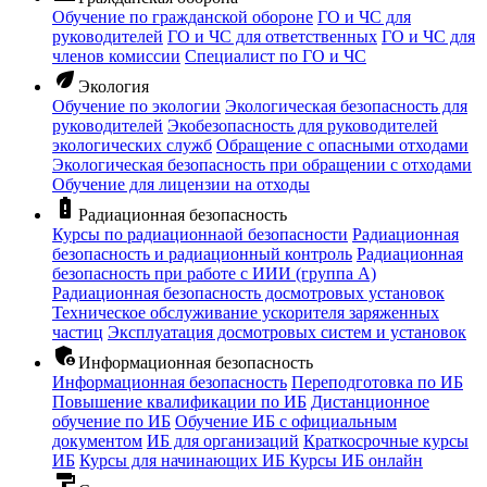
Обучение по гражданской обороне
ГО и ЧС для
руководителей
ГО и ЧС для ответственных
ГО и ЧС для
членов комиссии
Специалист по ГО и ЧС
eco
Экология
Обучение по экологии
Экологическая безопасность для
руководителей
Экобезопасность для руководителей
экологических служб
Обращение с опасными отходами
Экологическая безопасность при обращении с отходами
Обучение для лицензии на отходы
battery_alert
Радиационная безопасность
Курсы по радиационнаой безопасности
Радиационная
безопасность и радиационный контроль
Радиационная
безопасность при работе с ИИИ (группа А)
Радиационная безопасность досмотровых установок
Техническое обслуживание ускорителя заряженных
частиц
Эксплуатация досмотровых систем и установок
admin_panel_settings
Информационная безопасность
Информационная безопасность
Переподготовка по ИБ
Повышение квалификации по ИБ
Дистанционное
обучение по ИБ
Обучение ИБ с официальным
документом
ИБ для организаций
Краткосрочные курсы
ИБ
Курсы для начинающих ИБ
Курсы ИБ онлайн
format_paint