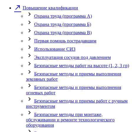
call_made
Повышение квалификации
chevron_right
Охрана труда (программа А)
chevron_right
Охрана труда (программа Б)
chevron_right
Охрана труда (программа В)
chevron_right
Первая помощь пострадавшим
chevron_right
Использование СИЗ
chevron_right
Эксплуатация сосудов под давлением
chevron_right
Безопасные методы работ на высоте (1, 2, 3 гр)
chevron_right
Безопасные методы и приемы выполнения
земляных работ
chevron_right
Безопасные методы и приемы выполнения
огневых работ
chevron_right
Безопасные методы и приемы работ с ручным
инструментом
chevron_right
Безопасные методы при монтаже,
обслуживании и ремонте технологического
оборудования
chevron_right