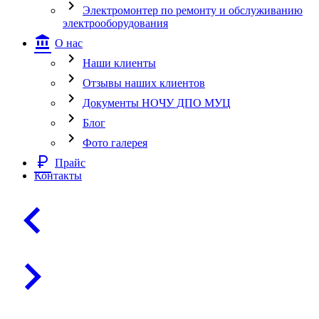
chevron_right
Электромонтер по ремонту и обслуживанию
электрооборудования
account_balance
О нас
chevron_right
Наши клиенты
chevron_right
Отзывы наших клиентов
chevron_right
Документы НОЧУ ДПО МУЦ
chevron_right
Блог
chevron_right
Фото галерея
currency_ruble
Прайс
Контакты
chevron_left
chevron_right