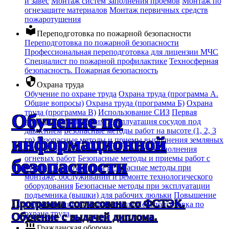
и завес
Монтаж систем заполнения проемов
Монтаж по
огнезащите материалов
Монтаж первичных средств
пожаротушения
local_library
Переподготовка по пожарной безопасности
Переподготовка по пожарной безопасности
Профессиональная переподготовка для лицензии МЧС
Специалист по пожарной профилактике
Техносферная
безопасность. Пожарная безопасность
security
Охрана труда
Обучение по охране труда
Охрана труда (программа А.
Общие вопросы)
Охрана труда (программа Б)
Охрана
труда (программа В)
Использование СИЗ
Первая
Обучение по
помощь пострадавшим
Эксплуатация сосудов под
давлением
Безопасные методы работ на высоте (1, 2, 3
информационной
гр)
Безопасные методы и приемы выполнения земляных
работ
Безопасные методы и приемы выполнения
огневых работ
Безопасные методы и приемы работ с
безопасности
ручным инструментом
Безопасные методы при
монтаже, обслуживании и ремонте технологического
оборудования
Безопасные методы при эксплуатации
подъемника (вышки) для рабочих люльки
Повышение
Программа согласована со ФСТЭК.
квалификации по охране труда
Переподготовка по
охране труда
Обучение с выдачей диплома.
account_balance
Гражданская оборона