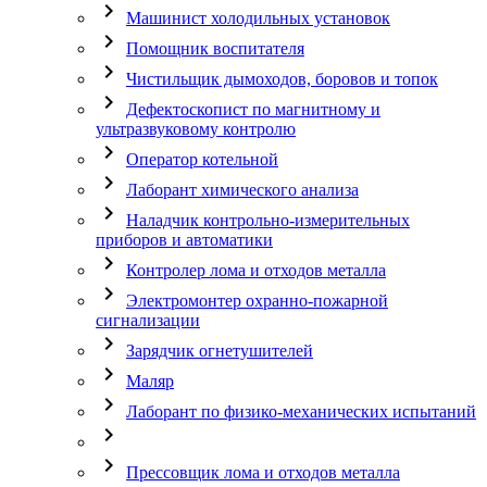
chevron_right
Машинист холодильных установок
chevron_right
Помощник воспитателя
chevron_right
Чистильщик дымоходов, боровов и топок
chevron_right
Дефектоскопист по магнитному и
ультразвуковому контролю
chevron_right
Оператор котельной
chevron_right
Лаборант химического анализа
chevron_right
Наладчик контрольно-измерительных
приборов и автоматики
chevron_right
Контролер лома и отходов металла
chevron_right
Электромонтер охранно-пожарной
сигнализации
chevron_right
Зарядчик огнетушителей
chevron_right
Маляр
chevron_right
Лаборант по физико-механических испытаний
chevron_right
chevron_right
Прессовщик лома и отходов металла