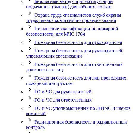
Безопасные методы при эксплуатации
подъемника (вышки) для рабочих люльки
chevron_right
Охрана труда специалистов служб охраны
труда, членов комиссий по проверке знаний
chevron_right
Повышение квалификации по пожарной
безопасности, для МЧС 178ч
chevron_right
Пожарная безопасность для руководителей
chevron_right
Пожарная безопасность для руководителей
управляющих организаций
chevron_right
Пожарная безопасность для ответственных
должностных лиц
chevron_right
Пожарная безопасность для лиц проводящих
пожарный инструктаж
chevron_right
ГО и ЧС для руководителей
chevron_right
ГО и ЧС для ответственных
chevron_right
ГО и ЧС уполномоченных по ЗНТЧС и членов
комиссий
chevron_right
Радиационная безопасность и радиационный
контроль