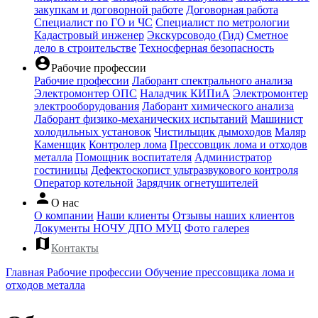
закупкам и договорной работе
Договорная работа
Специалист по ГО и ЧС
Специалист по метрологии
Кадастровый инженер
Экскурсоводо (Гид)
Сметное
дело в строительстве
Техносферная безопасность
account_circle
Рабочие профессии
Рабочие профессии
Лаборант спектрального анализа
Электромонтер ОПС
Наладчик КИПиА
Электромонтер
электрооборудования
Лаборант химического анализа
Лаборант физико-механических испытаний
Машинист
холодильных установок
Чистильщик дымоходов
Маляр
Каменщик
Контролер лома
Прессовщик лома и отходов
металла
Помощник воспитателя
Администратор
гостиницы
Дефектоскопист ультразвукового контроля
Оператор котельной
Зарядчик огнетушителей
person
О нас
О компании
Наши клиенты
Отзывы наших клиентов
Документы НОЧУ ДПО МУЦ
Фото галерея
map
Контакты
Главная
Рабочие профессии
Обучение прессовщика лома и
отходов металла