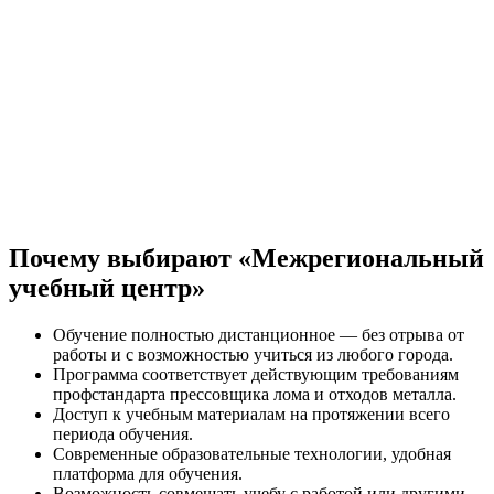
5
Электротехника
50
6
Металловедение
50
Почему выбирают «Межрегиональный
Допуски, посадки и технические
7
10
измерения
учебный центр»
Обучение полностью дистанционное — без отрыва от
работы и с возможностью учиться из любого города.
Оборудование и технология
Программа соответствует действующим требованиям
8
24
выполнения работ по профессии
профстандарта прессовщика лома и отходов металла.
Доступ к учебным материалам на протяжении всего
периода обучения.
Современные образовательные технологии, удобная
платформа для обучения.
Автоматизация производства на
Возможность совмещать учебу с работой или другими