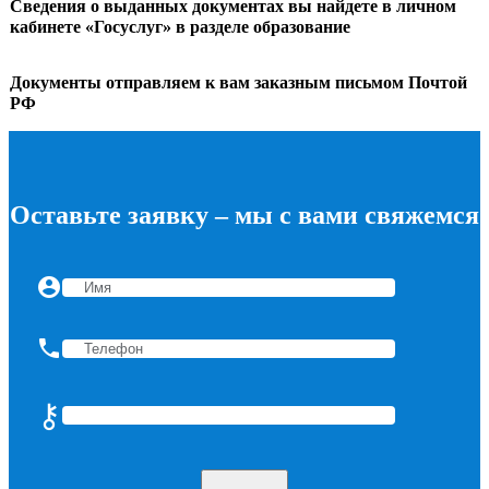
Сведения о выданных документах вы найдете в личном
кабинете «Госуслуг» в разделе образование
Документы отправляем к вам заказным письмом Почтой
РФ
Оставьте заявку – мы с вами свяжемся
account_circle
phone
⚷
Введите цифрами: пять