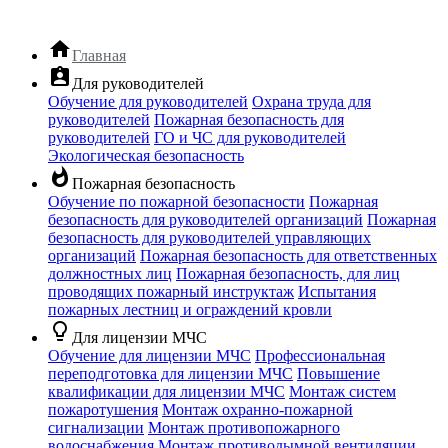
home
Главная
assignment_ind
Для руководителей
Обучение для руководителей
Охрана труда для
руководителей
Пожарная безопасность для
руководителей
ГО и ЧС для руководителей
Экологическая безопасность
whatshot
Пожарная безопасность
Обучение по пожарной безопасности
Пожарная
безопасность для руководителей организаций
Пожарная
безопасность для руководителей управляющих
организаций
Пожарная безопасность для ответственных
должностных лиц
Пожарная безопасность, для лиц
проводящих пожарный инструктаж
Испытания
пожарных лестниц и ограждений кровли
lightbulb_outline
Для лицензии МЧС
Обучение для лицензии МЧС
Профессиональная
переподготовка для лицензии МЧС
Повышение
квалификации для лицензии МЧС
Монтаж систем
пожаротушения
Монтаж охранно-пожарной
сигнализации
Монтаж противопожарного
водоснабжения
Монтаж противодымной вентиляции