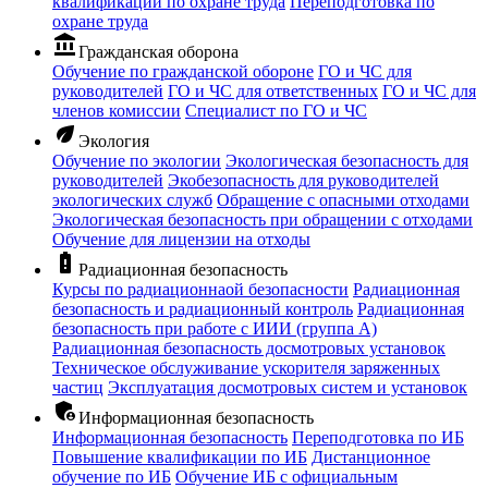
квалификации по охране труда
Переподготовка по
охране труда
account_balance
Гражданская оборона
Обучение по гражданской обороне
ГО и ЧС для
руководителей
ГО и ЧС для ответственных
ГО и ЧС для
членов комиссии
Специалист по ГО и ЧС
eco
Экология
Обучение по экологии
Экологическая безопасность для
руководителей
Экобезопасность для руководителей
экологических служб
Обращение с опасными отходами
Экологическая безопасность при обращении с отходами
Обучение для лицензии на отходы
battery_alert
Радиационная безопасность
Курсы по радиационнаой безопасности
Радиационная
безопасность и радиационный контроль
Радиационная
безопасность при работе с ИИИ (группа А)
Радиационная безопасность досмотровых установок
Техническое обслуживание ускорителя заряженных
частиц
Эксплуатация досмотровых систем и установок
admin_panel_settings
Информационная безопасность
Информационная безопасность
Переподготовка по ИБ
Повышение квалификации по ИБ
Дистанционное
обучение по ИБ
Обучение ИБ с официальным