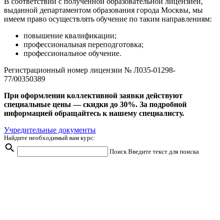
В соответствии с полученной образовательной лицензией,
выданной департаментом образования города Москвы, мы
имеем право осуществлять обучение по таким направлениям:
повышение квалификации;
профессиональная переподготовка;
профессиональное обучение.
Регистрационный номер лицензии № Л035-01298-
77/00350389
При оформлении коллективной заявки действуют
специальные цены — скидки до 30%. За подробной
информацией обращайтесь к нашему специалисту.
Учредительные документы
Найдите необходимый вам курс:
search
Поиск
Введите текст для поиска