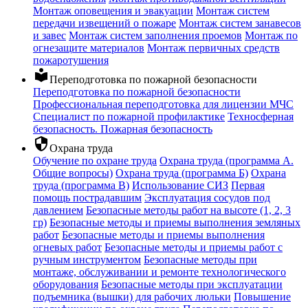
Монтаж оповещения и эвакуации
Монтаж систем
передачи извещений о пожаре
Монтаж систем занавесов
и завес
Монтаж систем заполнения проемов
Монтаж по
огнезащите материалов
Монтаж первичных средств
пожаротушения
local_library
Переподготовка по пожарной безопасности
Переподготовка по пожарной безопасности
Профессиональная переподготовка для лицензии МЧС
Специалист по пожарной профилактике
Техносферная
безопасность. Пожарная безопасность
security
Охрана труда
Обучение по охране труда
Охрана труда (программа А.
Общие вопросы)
Охрана труда (программа Б)
Охрана
труда (программа В)
Использование СИЗ
Первая
помощь пострадавшим
Эксплуатация сосудов под
давлением
Безопасные методы работ на высоте (1, 2, 3
гр)
Безопасные методы и приемы выполнения земляных
работ
Безопасные методы и приемы выполнения
огневых работ
Безопасные методы и приемы работ с
ручным инструментом
Безопасные методы при
монтаже, обслуживании и ремонте технологического
оборудования
Безопасные методы при эксплуатации
подъемника (вышки) для рабочих люльки
Повышение