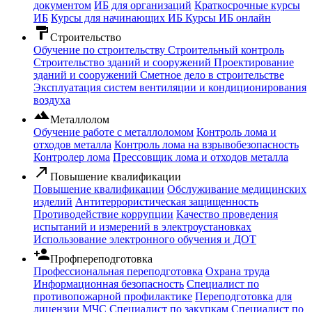
документом
ИБ для организаций
Краткосрочные курсы
ИБ
Курсы для начинающих ИБ
Курсы ИБ онлайн
format_paint
Строительство
Обучение по строительству
Строительный контроль
Строительство зданий и сооружений
Проектирование
зданий и сооружений
Сметное дело в строительстве
Эксплуатация систем вентиляции и кондиционирования
воздуха
filter_hdr
Металлолом
Обучение работе с металлоломом
Контроль лома и
отходов металла
Контроль лома на взрывобезопасность
Контролер лома
Прессовщик лома и отходов металла
call_made
Повышение квалификации
Повышение квалификации
Обслуживание медицинских
изделий
Антитеррористическая защищенность
Противодействие коррупции
Качество проведения
испытаний и измерений в электроустановках
Использование электронного обучения и ДОТ
person_add
Профпереподготовка
Профессиональная переподготовка
Охрана труда
Информационная безопасность
Специалист по
противопожарной профилактике
Переподготовка для
лицензии МЧС
Специалист по закупкам
Специалист по