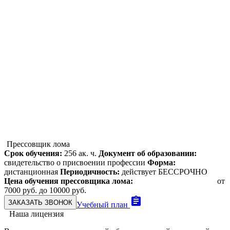
chevron_right
Отзывы наших клиентов
chevron_right
Документы НОЧУ ДПО МУЦ
chevron_right
Блог
chevron_right
Фото галерея
Прессовщик лома
Срок обучения:
256 ак. ч.
Документ об образовании:
свидетельство о присвоении профессии
Форма:
дистанционная
Периодичность:
действует БЕССРОЧНО
Цена обучения прессовщика лома:
от
7000 руб. до 10000 руб.
assignment
ЗАКАЗАТЬ ЗВОНОК
Учебный план
Наша лицензия