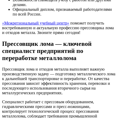
9
основе электронной
10
делами.
вычислительной техники
Официальный диплом, признаваемый работодателями
по всей России.
«Межрегиональный учебный центр»
поможет получить
востребованную и актуальную профессию прессовщика лома
Оборудование и технология
10
12
и отходов металла. Звоните прямо сегодня!
выполнения работ по профессии
Прессовщик лома — ключевой
специалист предприятий по
11
Экзамен
8
переработке металлолома
Прессовщик лома и отходов металла выполняет важную
Всего часов
250
производственную задачу — подготовку металлического лома
к дальнейшей транспортировке и переработке. От качества
прессования зависит эффективность хранения, перевозки и
последующего использования вторичного сырья на
металлургических предприятиях.
Специалист работает с прессовым оборудованием,
гидравлическими прессами и пресс-ножницами,
контролирует технологический процесс прессования
металлолома, соблюдает требования промышленной