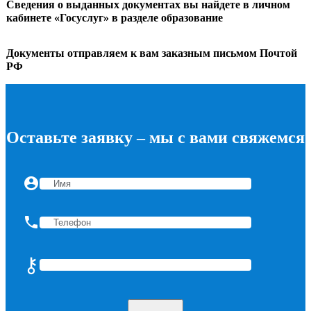
Сведения о выданных документах вы найдете в личном
кабинете «Госуслуг» в разделе образование
Документы отправляем к вам заказным письмом Почтой
РФ
Оставьте заявку – мы с вами свяжемся
account_circle
phone
⚷
Введите цифрами: пять