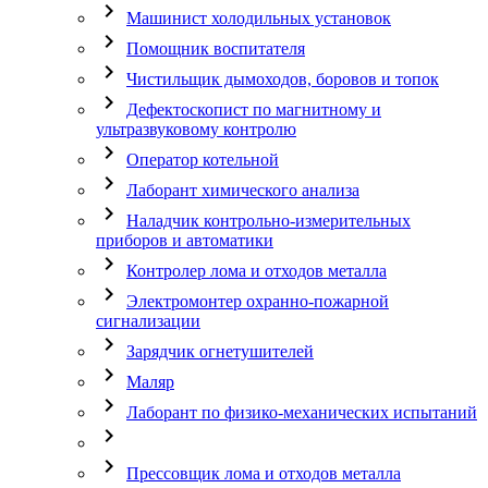
chevron_right
Машинист холодильных установок
chevron_right
Помощник воспитателя
chevron_right
Чистильщик дымоходов, боровов и топок
chevron_right
Дефектоскопист по магнитному и
ультразвуковому контролю
chevron_right
Оператор котельной
chevron_right
Лаборант химического анализа
chevron_right
Наладчик контрольно-измерительных
приборов и автоматики
chevron_right
Контролер лома и отходов металла
chevron_right
Электромонтер охранно-пожарной
сигнализации
chevron_right
Зарядчик огнетушителей
chevron_right
Маляр
chevron_right
Лаборант по физико-механических испытаний
chevron_right
chevron_right
Прессовщик лома и отходов металла