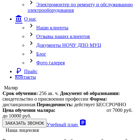
chevron_right
Электромонтер по ремонту и обслуживанию
электрооборудования
account_balance
О нас
chevron_right
Наши клиенты
chevron_right
Отзывы наших клиентов
chevron_right
Документы НОЧУ ДПО МУЦ
chevron_right
Блог
chevron_right
Фото галерея
currency_ruble
Прайс
Контакты
Маляр
Срок обучения:
256 ак. ч.
Документ об образовании:
свидетельство о присвоении профессии
Форма:
дистанционная
Периодичность:
действует БЕССРОЧНО
Цена обучения маляра:
от 7000 руб.
до 10000 руб.
assignment
ЗАКАЗАТЬ ЗВОНОК
Учебный план
Наша лицензия