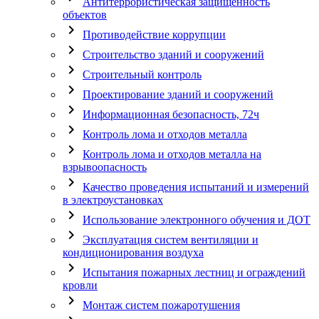
Антитеррористическая защищенность
объектов
chevron_right
Противодействие коррупции
chevron_right
Строительство зданий и сооружений
chevron_right
Строительный контроль
chevron_right
Проектирование зданий и сооружений
chevron_right
Информационная безопасность, 72ч
chevron_right
Контроль лома и отходов металла
chevron_right
Контроль лома и отходов металла на
взрывоопасность
chevron_right
Качество проведения испытаний и измерений
в электроустановках
chevron_right
Использование электронного обучения и ДОТ
chevron_right
Эксплуатация систем вентиляции и
кондиционирования воздуха
chevron_right
Испытания пожарных лестниц и ограждений
кровли
chevron_right
Монтаж систем пожаротушения