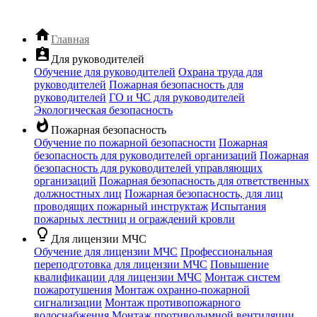
home
Главная
assignment_ind
Для руководителей
Обучение для руководителей
Охрана труда для
руководителей
Пожарная безопасность для
руководителей
ГО и ЧС для руководителей
Экологическая безопасность
whatshot
Пожарная безопасность
Обучение по пожарной безопасности
Пожарная
безопасность для руководителей организаций
Пожарная
безопасность для руководителей управляющих
организаций
Пожарная безопасность для ответственных
должностных лиц
Пожарная безопасность, для лиц
проводящих пожарный инструктаж
Испытания
пожарных лестниц и ограждений кровли
lightbulb_outline
Для лицензии МЧС
Обучение для лицензии МЧС
Профессиональная
переподготовка для лицензии МЧС
Повышение
квалификации для лицензии МЧС
Монтаж систем
пожаротушения
Монтаж охранно-пожарной
сигнализации
Монтаж противопожарного
водоснабжения
Монтаж противодымной вентиляции