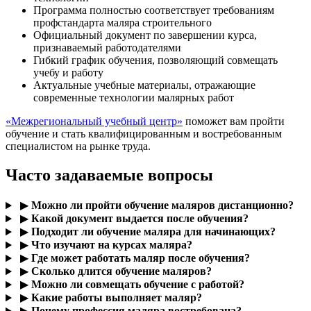
Программа полностью соответствует требованиям
профстандарта маляра строительного
Официальный документ по завершении курса,
Производство малярных работ в
признаваемый работодателями
10
20
зимних условиях
Гибкий график обучения, позволяющий совмещать
учебу и работу
Актуальные учебные материалы, отражающие
современные технологии малярных работ
11
Итоговая аттестация
2
«Межрегиональный учебный центр»
поможет вам пройти
обучение и стать квалифицированным и востребованным
специалистом на рынке труда.
Всего часов
256
Часто задаваемые вопросы
▶
Можно ли пройти обучение маляров дистанционно?
▶
Какой документ выдается после обучения?
▶
Подходит ли обучение маляра для начинающих?
▶
Что изучают на курсах маляра?
▶
Где может работать маляр после обучения?
▶
Сколько длится обучение маляров?
▶
Можно ли совмещать обучение с работой?
▶
Какие работы выполняет маляр?
▶
Почему профессия маляра востребована?