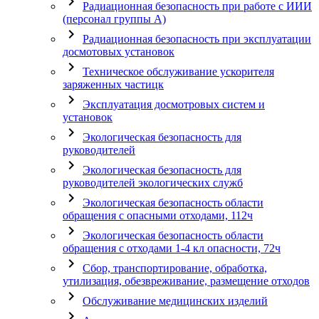
chevron_right
Радиационная безопасность при работе с ИИИ
(персонал группы А)
chevron_right
Радиационная безопасность при эксплуатации
досмотовых установок
chevron_right
Техническое обслуживание ускорителя
заряженных частицк
chevron_right
Эксплуатация досмотровых систем и
установок
chevron_right
Экологическая безопасность для
руководителей
chevron_right
Экологическая безопасность для
руководителей экологических служб
chevron_right
Экологическая безопасность области
обращения с опасными отходами, 112ч
chevron_right
Экологическая безопасность области
обращения с отходами 1-4 кл опасности, 72ч
chevron_right
Сбор, транспортирование, обработка,
утилизация, обезвреживание, размещение отходов
chevron_right
Обслуживание медицинских изделий
chevron_right