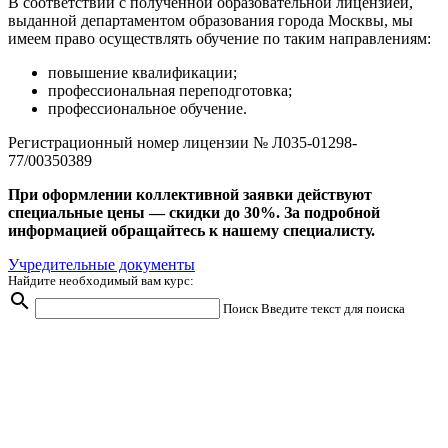
В соответствии с полученной образовательной лицензией,
выданной департаментом образования города Москвы, мы
имеем право осуществлять обучение по таким направлениям:
повышение квалификации;
профессиональная переподготовка;
профессиональное обучение.
Регистрационный номер лицензии № Л035-01298-
77/00350389
При оформлении коллективной заявки действуют
специальные цены — скидки до 30%. За подробной
информацией обращайтесь к нашему специалисту.
Учредительные документы
Найдите необходимый вам курс:
search
Поиск
Введите текст для поиска