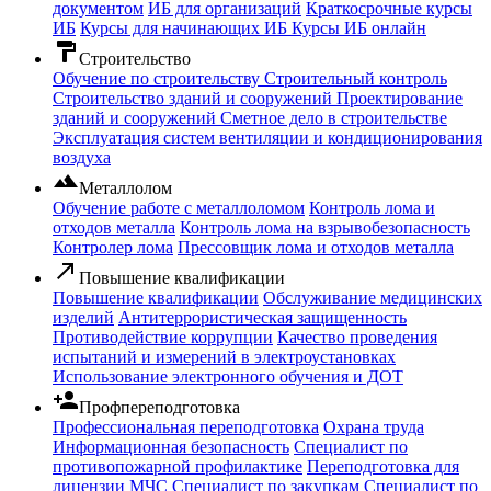
документом
ИБ для организаций
Краткосрочные курсы
ИБ
Курсы для начинающих ИБ
Курсы ИБ онлайн
format_paint
Строительство
Обучение по строительству
Строительный контроль
Строительство зданий и сооружений
Проектирование
зданий и сооружений
Сметное дело в строительстве
Эксплуатация систем вентиляции и кондиционирования
воздуха
filter_hdr
Металлолом
Обучение работе с металлоломом
Контроль лома и
отходов металла
Контроль лома на взрывобезопасность
Контролер лома
Прессовщик лома и отходов металла
call_made
Повышение квалификации
Повышение квалификации
Обслуживание медицинских
изделий
Антитеррористическая защищенность
Противодействие коррупции
Качество проведения
испытаний и измерений в электроустановках
Использование электронного обучения и ДОТ
person_add
Профпереподготовка
Профессиональная переподготовка
Охрана труда
Информационная безопасность
Специалист по
противопожарной профилактике
Переподготовка для
лицензии МЧС
Специалист по закупкам
Специалист по