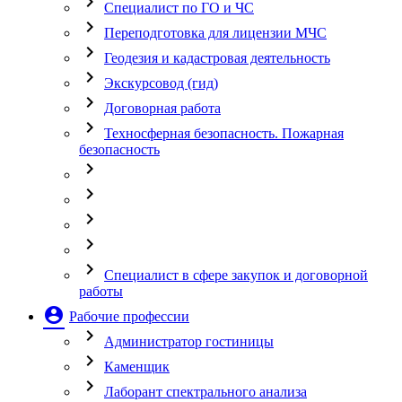
chevron_right
Специалист по ГО и ЧС
chevron_right
Переподготовка для лицензии МЧС
chevron_right
Геодезия и кадастровая деятельность
chevron_right
Экскурсовод (гид)
chevron_right
Договорная работа
chevron_right
Техносферная безопасность. Пожарная
безопасность
chevron_right
chevron_right
chevron_right
chevron_right
chevron_right
Специалист в сфере закупок и договорной
работы
account_circle
Рабочие профессии
chevron_right
Администратор гостиницы
chevron_right
Каменщик
chevron_right
Лаборант спектрального анализа