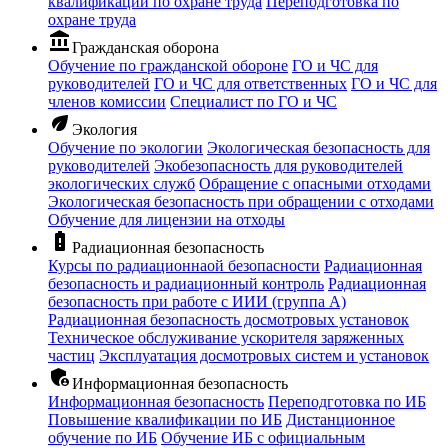
квалификации по охране труда
Переподготовка по
охране труда
account_balance
Гражданская оборона
Обучение по гражданской обороне
ГО и ЧС для
руководителей
ГО и ЧС для ответственных
ГО и ЧС для
членов комиссии
Специалист по ГО и ЧС
eco
Экология
Обучение по экологии
Экологическая безопасность для
руководителей
Экобезопасность для руководителей
экологических служб
Обращение с опасными отходами
Экологическая безопасность при обращении с отходами
Обучение для лицензии на отходы
battery_alert
Радиационная безопасность
Курсы по радиационнаой безопасности
Радиационная
безопасность и радиационный контроль
Радиационная
безопасность при работе с ИИИ (группа А)
Радиационная безопасность досмотровых установок
Техническое обслуживание ускорителя заряженных
частиц
Эксплуатация досмотровых систем и установок
admin_panel_settings
Информационная безопасность
Информационная безопасность
Переподготовка по ИБ
Повышение квалификации по ИБ
Дистанционное
обучение по ИБ
Обучение ИБ с официальным