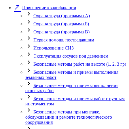
call_made
Повышение квалификации
chevron_right
Охрана труда (программа А)
chevron_right
Охрана труда (программа Б)
chevron_right
Охрана труда (программа В)
chevron_right
Первая помощь пострадавшим
chevron_right
Использование СИЗ
chevron_right
Эксплуатация сосудов под давлением
chevron_right
Безопасные методы работ на высоте (1, 2, 3 гр)
chevron_right
Безопасные методы и приемы выполнения
земляных работ
chevron_right
Безопасные методы и приемы выполнения
огневых работ
chevron_right
Безопасные методы и приемы работ с ручным
инструментом
chevron_right
Безопасные методы при монтаже,
обслуживании и ремонте технологического
оборудования
chevron_right