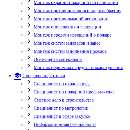
chevron_right
Монтаж охранно-пожарной сигнализации
chevron_right
Монтаж противопожарного водоснабжения
chevron_right
Монтаж противодымной вентиляции
chevron_right
Монтаж оповещения и эвакуации
chevron_right
Монтаж передачи извещений о пожаре
chevron_right
Монтаж систем занавесов и завес
chevron_right
Монтаж систем заполнения проемов
chevron_right
Огнезащита материалов
chevron_right
Монтаж первичных средств пожаротушения
school
Профпереподготовка
chevron_right
Специалист по охране труда
chevron_right
Специалист по пожарной профилактике
chevron_right
Сметное дело в строительстве
chevron_right
Специалист по метрологии
chevron_right
Специалист в сфере закупок
chevron_right
Информационная безопасность