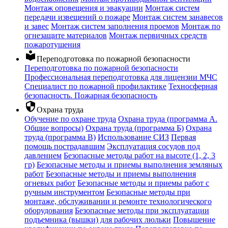
Монтаж оповещения и эвакуации
Монтаж систем
передачи извещений о пожаре
Монтаж систем занавесов
и завес
Монтаж систем заполнения проемов
Монтаж по
огнезащите материалов
Монтаж первичных средств
пожаротушения
local_library
Переподготовка по пожарной безопасности
Переподготовка по пожарной безопасности
Профессиональная переподготовка для лицензии МЧС
Специалист по пожарной профилактике
Техносферная
безопасность. Пожарная безопасность
security
Охрана труда
Обучение по охране труда
Охрана труда (программа А.
Общие вопросы)
Охрана труда (программа Б)
Охрана
труда (программа В)
Использование СИЗ
Первая
помощь пострадавшим
Эксплуатация сосудов под
давлением
Безопасные методы работ на высоте (1, 2, 3
гр)
Безопасные методы и приемы выполнения земляных
работ
Безопасные методы и приемы выполнения
огневых работ
Безопасные методы и приемы работ с
ручным инструментом
Безопасные методы при
монтаже, обслуживании и ремонте технологического
оборудования
Безопасные методы при эксплуатации
подъемника (вышки) для рабочих люльки
Повышение