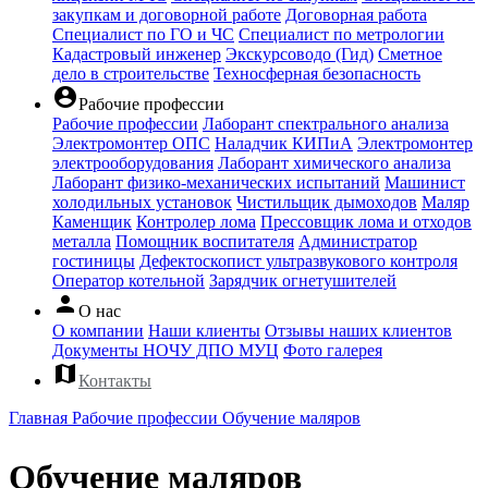
закупкам и договорной работе
Договорная работа
Специалист по ГО и ЧС
Специалист по метрологии
Кадастровый инженер
Экскурсоводо (Гид)
Сметное
дело в строительстве
Техносферная безопасность
account_circle
Рабочие профессии
Рабочие профессии
Лаборант спектрального анализа
Электромонтер ОПС
Наладчик КИПиА
Электромонтер
электрооборудования
Лаборант химического анализа
Лаборант физико-механических испытаний
Машинист
холодильных установок
Чистильщик дымоходов
Маляр
Каменщик
Контролер лома
Прессовщик лома и отходов
металла
Помощник воспитателя
Администратор
гостиницы
Дефектоскопист ультразвукового контроля
Оператор котельной
Зарядчик огнетушителей
person
О нас
О компании
Наши клиенты
Отзывы наших клиентов
Документы НОЧУ ДПО МУЦ
Фото галерея
map
Контакты
Главная
Рабочие профессии
Обучение маляров
Обучение маляров