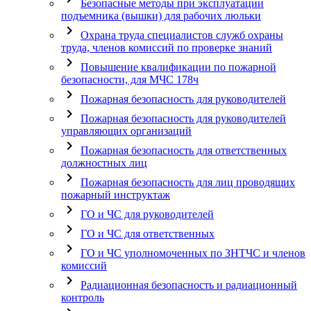
Безопасные методы при эксплуатации
подъемника (вышки) для рабочих люльки
chevron_right
Охрана труда специалистов служб охраны
труда, членов комиссий по проверке знаний
chevron_right
Повышение квалификации по пожарной
безопасности, для МЧС 178ч
chevron_right
Пожарная безопасность для руководителей
chevron_right
Пожарная безопасность для руководителей
управляющих организаций
chevron_right
Пожарная безопасность для ответственных
должностных лиц
chevron_right
Пожарная безопасность для лиц проводящих
пожарный инструктаж
chevron_right
ГО и ЧС для руководителей
chevron_right
ГО и ЧС для ответственных
chevron_right
ГО и ЧС уполномоченных по ЗНТЧС и членов
комиссий
chevron_right
Радиационная безопасность и радиационный
контроль