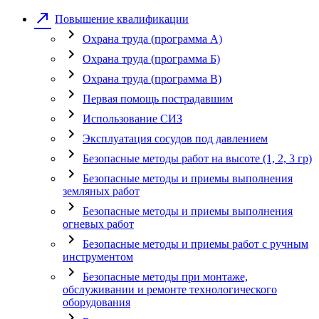
call_made
Повышение квалификации
chevron_right
Охрана труда (программа А)
chevron_right
Охрана труда (программа Б)
chevron_right
Охрана труда (программа В)
chevron_right
Первая помощь пострадавшим
chevron_right
Использование СИЗ
chevron_right
Эксплуатация сосудов под давлением
chevron_right
Безопасные методы работ на высоте (1, 2, 3 гр)
chevron_right
Безопасные методы и приемы выполнения
земляных работ
chevron_right
Безопасные методы и приемы выполнения
огневых работ
chevron_right
Безопасные методы и приемы работ с ручным
инструментом
chevron_right
Безопасные методы при монтаже,
обслуживании и ремонте технологического
оборудования
chevron_right