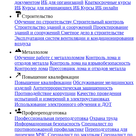
документом
ИБ для организаций
Краткосрочные курсы
ИБ
Курсы для начинающих ИБ
Курсы ИБ онлайн
format_paint
Строительство
Обучение по строительству
Строительный контроль
Строительство зданий и сооружений
Проектирование
зданий и сооружений
Сметное дело в строительстве
Эксплуатация систем вентиляции и кондиционирования
воздуха
filter_hdr
Металлолом
Обучение работе с металлоломом
Контроль лома и
отходов металла
Контроль лома на взрывобезопасность
Контролер лома
Прессовщик лома и отходов металла
call_made
Повышение квалификации
Повышение квалификации
Обслуживание медицинских
изделий
Антитеррористическая защищенность
Противодействие коррупции
Качество проведения
испытаний и измерений в электроустановках
Использование электронного обучения и ДОТ
person_add
Профпереподготовка
Профессиональная переподготовка
Охрана труда
Информационная безопасность
Специалист по
противопожарной профилактике
Переподготовка для
лицензии МЧС
Специалист по закупкам
Специалист по