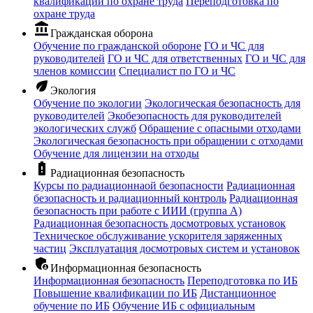
квалификации по охране труда
Переподготовка по
охране труда
account_balance
Гражданская оборона
Обучение по гражданской обороне
ГО и ЧС для
руководителей
ГО и ЧС для ответственных
ГО и ЧС для
членов комиссии
Специалист по ГО и ЧС
eco
Экология
Обучение по экологии
Экологическая безопасность для
руководителей
Экобезопасность для руководителей
экологических служб
Обращение с опасными отходами
Экологическая безопасность при обращении с отходами
Обучение для лицензии на отходы
battery_alert
Радиационная безопасность
Курсы по радиационнаой безопасности
Радиационная
безопасность и радиационный контроль
Радиационная
безопасность при работе с ИИИ (группа А)
Радиационная безопасность досмотровых установок
Техническое обслуживание ускорителя заряженных
частиц
Эксплуатация досмотровых систем и установок
admin_panel_settings
Информационная безопасность
Информационная безопасность
Переподготовка по ИБ
Повышение квалификации по ИБ
Дистанционное
обучение по ИБ
Обучение ИБ с официальным