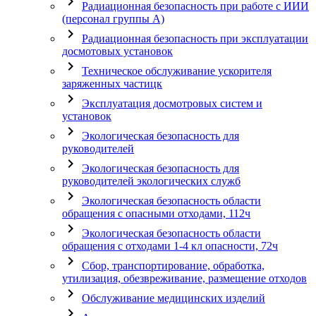
chevron_right
Радиационная безопасность при работе с ИИИ
(персонал группы А)
chevron_right
Радиационная безопасность при эксплуатации
досмотовых установок
chevron_right
Техническое обслуживание ускорителя
заряженных частицк
chevron_right
Эксплуатация досмотровых систем и
установок
chevron_right
Экологическая безопасность для
руководителей
chevron_right
Экологическая безопасность для
руководителей экологических служб
chevron_right
Экологическая безопасность области
обращения с опасными отходами, 112ч
chevron_right
Экологическая безопасность области
обращения с отходами 1-4 кл опасности, 72ч
chevron_right
Сбор, транспортирование, обработка,
утилизация, обезвреживание, размещение отходов
chevron_right
Обслуживание медицинских изделий
chevron_right