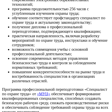
технологий;
программа продолжительностью 256 часов с
Организация мониторинга
8
20
углубленным изучением охраны труда;
безопасности труда
обучение соответствует профстандарту специалист по
охране труда и актуальному законодательству;
получение диплома о профессиональной
переподготовке, подтверждающего квалификацию;
Учет и расследование
практическая направленность, включая разработку
микротравм, полученных
мероприятий по охране труда, инструктажи и обучение
9
22
работниками в процессе
сотрудников;
производственной деятельности
возможность совмещения учебы с основной
профессиональной деятельностью;
освоение современных методов управления
безопасностью труда и контроля за соблюдением
нормативных требований;
Специальная оценка условий
10
20
повышение конкурентоспособности на рынке труда и
труда (СОУТ)
востребованность специалистов в организациях
различных отраслей.
Программа профессиональной переподготовки «Специалист
по охране труда» от
«МУЦ»
обеспечивает формирование
11
Практика на производстве
40
квалифицированных специалистов, способных создавать
безопасную рабочую среду, снижать производственные риски
и обеспечивать соблюдение требований охраны труда на всех
уровнях предприятия.