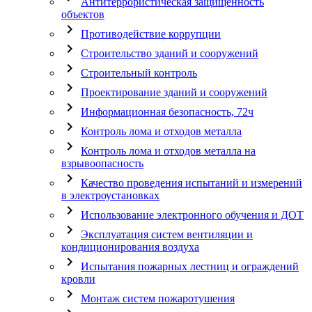
Антитеррористическая защищенность
объектов
chevron_right
Противодействие коррупции
chevron_right
Строительство зданий и сооружений
chevron_right
Строительный контроль
chevron_right
Проектирование зданий и сооружений
chevron_right
Информационная безопасность, 72ч
chevron_right
Контроль лома и отходов металла
chevron_right
Контроль лома и отходов металла на
взрывоопасность
chevron_right
Качество проведения испытаний и измерений
в электроустановках
chevron_right
Использование электронного обучения и ДОТ
chevron_right
Эксплуатация систем вентиляции и
кондиционирования воздуха
chevron_right
Испытания пожарных лестниц и ограждений
кровли
chevron_right
Монтаж систем пожаротушения