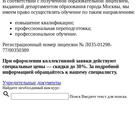
В соответствии с полученной образовательной лицензией,
выданной департаментом образования города Москвы, мы
имеем право осуществлять обучение по таким направлениям:
повышение квалификации;
профессиональная переподготовка;
профессиональное обучение.
Регистрационный номер лицензии № Л035-01298-
77/00350389
При оформлении коллективной заявки действуют
специальные цены — скидки до 30%. За подробной
информацией обращайтесь к нашему специалисту.
Учредительные документы
Найдите необходимый вам курс:
search
Поиск
Введите текст для поиска