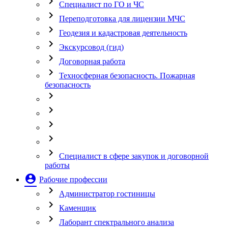
chevron_right
Специалист по ГО и ЧС
chevron_right
Переподготовка для лицензии МЧС
chevron_right
Геодезия и кадастровая деятельность
chevron_right
Экскурсовод (гид)
chevron_right
Договорная работа
chevron_right
Техносферная безопасность. Пожарная
безопасность
chevron_right
chevron_right
chevron_right
chevron_right
chevron_right
Специалист в сфере закупок и договорной
работы
account_circle
Рабочие профессии
chevron_right
Администратор гостиницы
chevron_right
Каменщик
chevron_right
Лаборант спектрального анализа