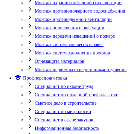
chevron_right
Монтаж охранно-пожарной сигнализации
chevron_right
Монтаж противопожарного водоснабжения
chevron_right
Монтаж противодымной вентиляции
chevron_right
Монтаж оповещения и эвакуации
chevron_right
Монтаж передачи извещений о пожаре
chevron_right
Монтаж систем занавесов и завес
chevron_right
Монтаж систем заполнения проемов
chevron_right
Огнезащита материалов
chevron_right
Монтаж первичных средств пожаротушения
school
Профпереподготовка
chevron_right
Специалист по охране труда
chevron_right
Специалист по пожарной профилактике
chevron_right
Сметное дело в строительстве
chevron_right
Специалист по метрологии
chevron_right
Специалист в сфере закупок
chevron_right
Информационная безопасность