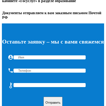
кабинете «Госуслуг» в разделе образование
Документы отправляем к вам заказным письмом Почтой
РФ
Оставьте заявку – мы с вами свяжемся
account_circle
phone
⚷
Введите цифрами: пять