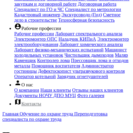
закупкам и договорной работе
Договорная работа
Специалист по ГО и ЧС
Специалист по метрологии
Кадастровый инженер
Экскурсоводо (Гид)
Сметное
дело в строительстве
Техносферная безопасность
account_circle
Рабочие профессии
Рабочие профессии
Лаборант спектрального анализа
Электромонтер ОПС
Наладчик КИПиА
Электромонтер
электрооборудования
Лаборант химического анализа
Лаборант физико-механических испытаний
Машинист
холодильных установок
Чистильщик дымоходов
Маляр
Каменщик
Контролер лома
Прессовщик лома и отходов
металла
Помощник воспитателя
Администратор
гостиницы
Дефектоскопист ультразвукового контроля
Оператор котельной
Зарядчик огнетушителей
person
О нас
О компании
Наши клиенты
Отзывы наших клиентов
Документы НОЧУ ДПО МУЦ
Фото галерея
map
Контакты
Главная
Обучение по охране труда
Переподготовка
специалиста по охране труда