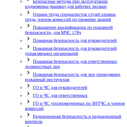
Безопасные методы при эксплуатации
подъемника (вышки) для рабочих люльки
chevron_right
Охрана труда специалистов служб охраны
труда, членов комиссий по проверке знаний
chevron_right
Повышение квалификации по пожарной
безопасности, для МЧС 178ч
chevron_right
Пожарная безопасность для руководителей
chevron_right
Пожарная безопасность для руководителей
управляющих организаций
chevron_right
Пожарная безопасность для ответственных
должностных лиц
chevron_right
Пожарная безопасность для лиц проводящих
пожарный инструктаж
chevron_right
ГО и ЧС для руководителей
chevron_right
ГО и ЧС для ответственных
chevron_right
ГО и ЧС уполномоченных по ЗНТЧС и членов
комиссий
chevron_right
Радиационная безопасность и радиационный
контроль