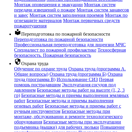
Монтаж оповещения и эвакуации
Монтаж систем
передачи извещений о пожаре
Монтаж систем занавесов
и завес
Монтаж систем заполнения проемов
Монтаж по
огнезащите материалов
Монтаж первичных средств
пожаротушения
local_library
Переподготовка по пожарной безопасности
Переподготовка по пожарной безопасности
Профессиональная переподготовка для лицензии МЧС
Специалист по пожарной профилактике
Техносферная
безопасность. Пожарная безопасность
security
Охрана труда
Обучение по охране труда
Охрана труда (программа А.
Общие вопросы)
Охрана труда (программа Б)
Охрана
труда (программа В)
Использование СИЗ
Первая
помощь пострадавшим
Эксплуатация сосудов под
давлением
Безопасные методы работ на высоте (1, 2, 3
гр)
Безопасные методы и приемы выполнения земляных
работ
Безопасные методы и приемы выполнения
огневых работ
Безопасные методы и приемы работ с
ручным инструментом
Безопасные методы при
монтаже, обслуживании и ремонте технологического
оборудования
Безопасные методы при эксплуатации
подъемника (вышки) для рабочих люльки
Повышение