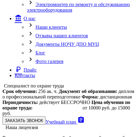
chevron_right
Электромонтер по ремонту и обслуживанию
электрооборудования
account_balance
О нас
chevron_right
Наши клиенты
chevron_right
Отзывы наших клиентов
chevron_right
Документы НОЧУ ДПО МУЦ
chevron_right
Блог
chevron_right
Фото галерея
currency_ruble
Прайс
Контакты
Специалист по охране труда
Срок обучения:
256 ак. ч.
Документ об образовании:
диплом
о профессиональной переподготовке
Форма:
дистанционная
Периодичность:
действует БЕССРОЧНО
Цена обучения по
охране труда:
от 10000 руб. до 15000
руб.
assignment
ЗАКАЗАТЬ ЗВОНОК
Учебный план
Наша лицензия