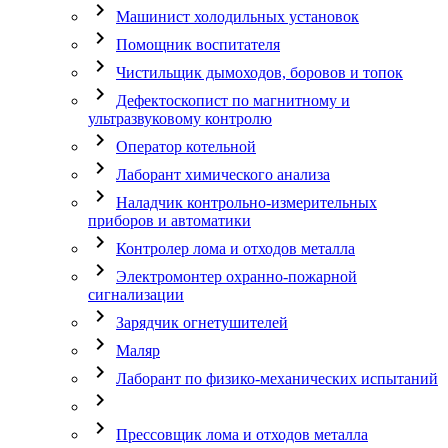
chevron_right
Машинист холодильных установок
chevron_right
Помощник воспитателя
chevron_right
Чистильщик дымоходов, боровов и топок
chevron_right
Дефектоскопист по магнитному и
ультразвуковому контролю
chevron_right
Оператор котельной
chevron_right
Лаборант химического анализа
chevron_right
Наладчик контрольно-измерительных
приборов и автоматики
chevron_right
Контролер лома и отходов металла
chevron_right
Электромонтер охранно-пожарной
сигнализации
chevron_right
Зарядчик огнетушителей
chevron_right
Маляр
chevron_right
Лаборант по физико-механических испытаний
chevron_right
chevron_right
Прессовщик лома и отходов металла