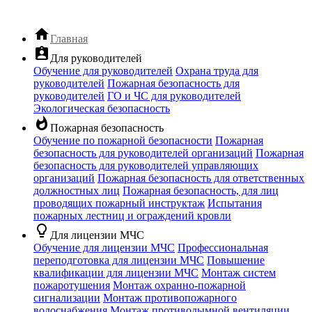
home
Главная
assignment_ind
Для руководителей
Обучение для руководителей
Охрана труда для
руководителей
Пожарная безопасность для
руководителей
ГО и ЧС для руководителей
Экологическая безопасность
whatshot
Пожарная безопасность
Обучение по пожарной безопасности
Пожарная
безопасность для руководителей организаций
Пожарная
безопасность для руководителей управляющих
организаций
Пожарная безопасность для ответственных
должностных лиц
Пожарная безопасность, для лиц
проводящих пожарный инструктаж
Испытания
пожарных лестниц и ограждений кровли
lightbulb_outline
Для лицензии МЧС
Обучение для лицензии МЧС
Профессиональная
переподготовка для лицензии МЧС
Повышение
квалификации для лицензии МЧС
Монтаж систем
пожаротушения
Монтаж охранно-пожарной
сигнализации
Монтаж противопожарного
водоснабжения
Монтаж противодымной вентиляции