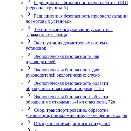
chevron_right
Радиационная безопасность при работе с ИИИ
(персонал группы А)
chevron_right
Радиационная безопасность при эксплуатации
досмотовых установок
chevron_right
Техническое обслуживание ускорителя
заряженных частицк
chevron_right
Эксплуатация досмотровых систем и
установок
chevron_right
Экологическая безопасность для
руководителей
chevron_right
Экологическая безопасность для
руководителей экологических служб
chevron_right
Экологическая безопасность области
обращения с опасными отходами, 112ч
chevron_right
Экологическая безопасность области
обращения с отходами 1-4 кл опасности, 72ч
chevron_right
Сбор, транспортирование, обработка,
утилизация, обезвреживание, размещение отходов
chevron_right
Обслуживание медицинских изделий
chevron_right