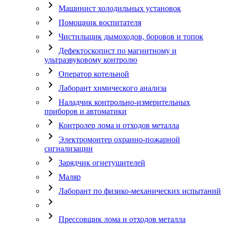
chevron_right
Машинист холодильных установок
chevron_right
Помощник воспитателя
chevron_right
Чистильщик дымоходов, боровов и топок
chevron_right
Дефектоскопист по магнитному и
ультразвуковому контролю
chevron_right
Оператор котельной
chevron_right
Лаборант химического анализа
chevron_right
Наладчик контрольно-измерительных
приборов и автоматики
chevron_right
Контролер лома и отходов металла
chevron_right
Электромонтер охранно-пожарной
сигнализации
chevron_right
Зарядчик огнетушителей
chevron_right
Маляр
chevron_right
Лаборант по физико-механических испытаний
chevron_right
chevron_right
Прессовщик лома и отходов металла