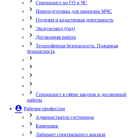
chevron_right
Специалист по ГО и ЧС
chevron_right
Переподготовка для лицензии МЧС
chevron_right
Геодезия и кадастровая деятельность
chevron_right
Экскурсовод (гид)
chevron_right
Договорная работа
chevron_right
Техносферная безопасность. Пожарная
безопасность
chevron_right
chevron_right
chevron_right
chevron_right
chevron_right
Специалист в сфере закупок и договорной
работы
account_circle
Рабочие профессии
chevron_right
Администратор гостиницы
chevron_right
Каменщик
chevron_right
Лаборант спектрального анализа