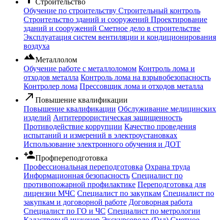
Строительство
Обучение по строительству
Строительный контроль
Строительство зданий и сооружений
Проектирование
зданий и сооружений
Сметное дело в строительстве
Эксплуатация систем вентиляции и кондиционирования
воздуха
filter_hdr
Металлолом
Обучение работе с металлоломом
Контроль лома и
отходов металла
Контроль лома на взрывобезопасность
Контролер лома
Прессовщик лома и отходов металла
call_made
Повышение квалификации
Повышение квалификации
Обслуживание медицинских
изделий
Антитеррористическая защищенность
Противодействие коррупции
Качество проведения
испытаний и измерений в электроустановках
Использование электронного обучения и ДОТ
person_add
Профпереподготовка
Профессиональная переподготовка
Охрана труда
Информационная безопасность
Специалист по
противопожарной профилактике
Переподготовка для
лицензии МЧС
Специалист по закупкам
Специалист по
закупкам и договорной работе
Договорная работа
Специалист по ГО и ЧС
Специалист по метрологии
Кадастровый инженер
Экскурсоводо (Гид)
Сметное