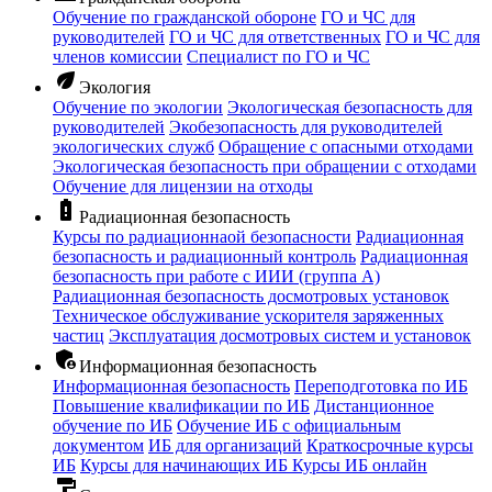
Обучение по гражданской обороне
ГО и ЧС для
руководителей
ГО и ЧС для ответственных
ГО и ЧС для
членов комиссии
Специалист по ГО и ЧС
eco
Экология
Обучение по экологии
Экологическая безопасность для
руководителей
Экобезопасность для руководителей
экологических служб
Обращение с опасными отходами
Экологическая безопасность при обращении с отходами
Обучение для лицензии на отходы
battery_alert
Радиационная безопасность
Курсы по радиационнаой безопасности
Радиационная
безопасность и радиационный контроль
Радиационная
безопасность при работе с ИИИ (группа А)
Радиационная безопасность досмотровых установок
Техническое обслуживание ускорителя заряженных
частиц
Эксплуатация досмотровых систем и установок
admin_panel_settings
Информационная безопасность
Информационная безопасность
Переподготовка по ИБ
Повышение квалификации по ИБ
Дистанционное
обучение по ИБ
Обучение ИБ с официальным
документом
ИБ для организаций
Краткосрочные курсы
ИБ
Курсы для начинающих ИБ
Курсы ИБ онлайн
format_paint