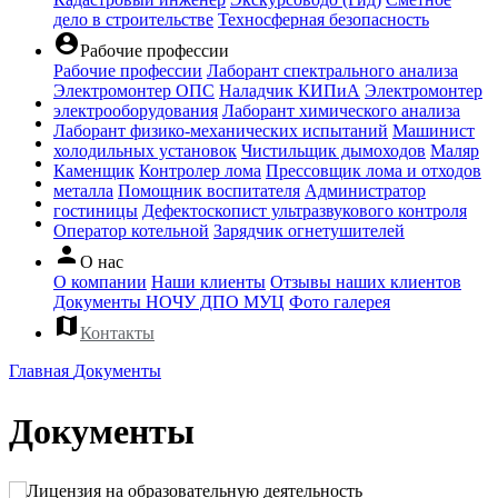
дело в строительстве
Техносферная безопасность
account_circle
Рабочие профессии
Рабочие профессии
Лаборант спектрального анализа
Электромонтер ОПС
Наладчик КИПиА
Электромонтер
электрооборудования
Лаборант химического анализа
Лаборант физико-механических испытаний
Машинист
холодильных установок
Чистильщик дымоходов
Маляр
Каменщик
Контролер лома
Прессовщик лома и отходов
металла
Помощник воспитателя
Администратор
гостиницы
Дефектоскопист ультразвукового контроля
Оператор котельной
Зарядчик огнетушителей
person
О нас
О компании
Наши клиенты
Отзывы наших клиентов
Документы НОЧУ ДПО МУЦ
Фото галерея
map
Контакты
Главная
Документы
Документы