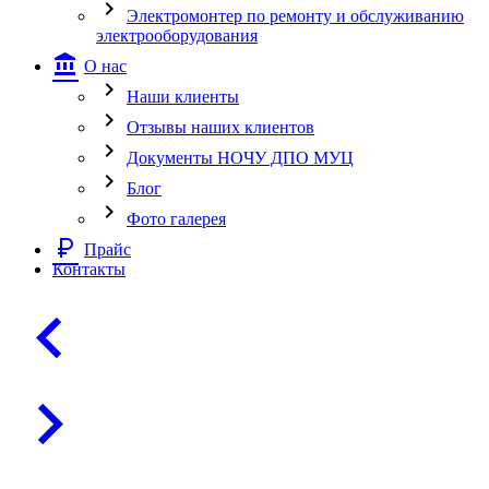
chevron_right
Электромонтер по ремонту и обслуживанию
электрооборудования
account_balance
О нас
chevron_right
Наши клиенты
chevron_right
Отзывы наших клиентов
chevron_right
Документы НОЧУ ДПО МУЦ
chevron_right
Блог
chevron_right
Фото галерея
currency_ruble
Прайс
Контакты
chevron_left
chevron_right