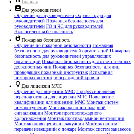
Главная
assignment_ind
Для руководителей
Обучение для руководителей
Охрана труда для
руководителей
Пожарная безопасность для
руководителей
ГО и ЧС для руководителей
Экологическая безопасность
whatshot
Пожарная безопасность
Обучение по пожарной безопасности
Пожарная
безопасность для руководителей организаций
Пожарная
безопасность для руководителей управляющих
организаций
Пожарная безопасность для ответственных
должностных лиц
Пожарная безопасность, для лиц
проводящих пожарный инструктаж
Испытания
пожарных лестниц и ограждений кровли
lightbulb_outline
Для лицензии МЧС
Обучение для лицензии МЧС
Профессиональная
переподготовка для лицензии МЧС
Повышение
квалификации для лицензии МЧС
Монтаж систем
пожаротушения
Монтаж охранно-пожарной
сигнализации
Монтаж противопожарного
водоснабжения
Монтаж противодымной вентиляции
Монтаж оповещения и эвакуации
Монтаж систем
передачи извещений о пожаре
Монтаж систем занавесов