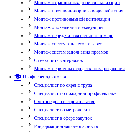
chevron_right
Монтаж охранно-пожарной сигнализации
chevron_right
Монтаж противопожарного водоснабжения
chevron_right
Монтаж противодымной вентиляции
chevron_right
Монтаж оповещения и эвакуации
chevron_right
Монтаж передачи извещений о пожаре
chevron_right
Монтаж систем занавесов и завес
chevron_right
Монтаж систем заполнения проемов
chevron_right
Огнезащита материалов
chevron_right
Монтаж первичных средств пожаротушения
school
Профпереподготовка
chevron_right
Специалист по охране труда
chevron_right
Специалист по пожарной профилактике
chevron_right
Сметное дело в строительстве
chevron_right
Специалист по метрологии
chevron_right
Специалист в сфере закупок
chevron_right
Информационная безопасность