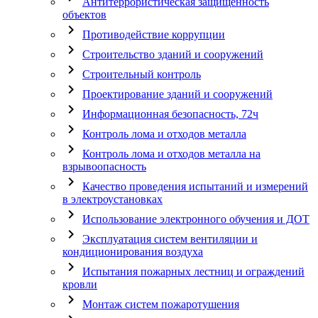
Антитеррористическая защищенность
объектов
chevron_right
Противодействие коррупции
chevron_right
Строительство зданий и сооружений
chevron_right
Строительный контроль
chevron_right
Проектирование зданий и сооружений
chevron_right
Информационная безопасность, 72ч
chevron_right
Контроль лома и отходов металла
chevron_right
Контроль лома и отходов металла на
взрывоопасность
chevron_right
Качество проведения испытаний и измерений
в электроустановках
chevron_right
Использование электронного обучения и ДОТ
chevron_right
Эксплуатация систем вентиляции и
кондиционирования воздуха
chevron_right
Испытания пожарных лестниц и ограждений
кровли
chevron_right
Монтаж систем пожаротушения