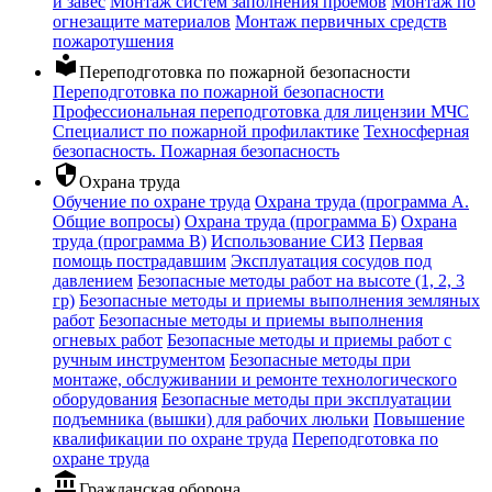
и завес
Монтаж систем заполнения проемов
Монтаж по
огнезащите материалов
Монтаж первичных средств
пожаротушения
local_library
Переподготовка по пожарной безопасности
Переподготовка по пожарной безопасности
Профессиональная переподготовка для лицензии МЧС
Специалист по пожарной профилактике
Техносферная
безопасность. Пожарная безопасность
security
Охрана труда
Обучение по охране труда
Охрана труда (программа А.
Общие вопросы)
Охрана труда (программа Б)
Охрана
труда (программа В)
Использование СИЗ
Первая
помощь пострадавшим
Эксплуатация сосудов под
давлением
Безопасные методы работ на высоте (1, 2, 3
гр)
Безопасные методы и приемы выполнения земляных
работ
Безопасные методы и приемы выполнения
огневых работ
Безопасные методы и приемы работ с
ручным инструментом
Безопасные методы при
монтаже, обслуживании и ремонте технологического
оборудования
Безопасные методы при эксплуатации
подъемника (вышки) для рабочих люльки
Повышение
квалификации по охране труда
Переподготовка по
охране труда
account_balance
Гражданская оборона