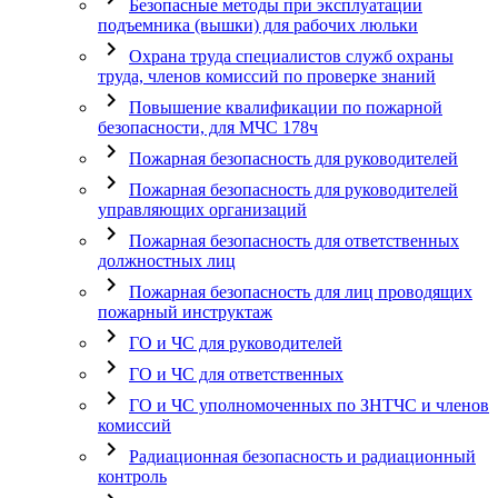
Безопасные методы при эксплуатации
подъемника (вышки) для рабочих люльки
chevron_right
Охрана труда специалистов служб охраны
труда, членов комиссий по проверке знаний
chevron_right
Повышение квалификации по пожарной
безопасности, для МЧС 178ч
chevron_right
Пожарная безопасность для руководителей
chevron_right
Пожарная безопасность для руководителей
управляющих организаций
chevron_right
Пожарная безопасность для ответственных
должностных лиц
chevron_right
Пожарная безопасность для лиц проводящих
пожарный инструктаж
chevron_right
ГО и ЧС для руководителей
chevron_right
ГО и ЧС для ответственных
chevron_right
ГО и ЧС уполномоченных по ЗНТЧС и членов
комиссий
chevron_right
Радиационная безопасность и радиационный
контроль