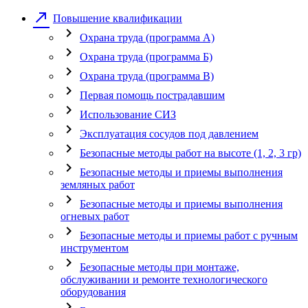
call_made
Повышение квалификации
chevron_right
Охрана труда (программа А)
chevron_right
Охрана труда (программа Б)
chevron_right
Охрана труда (программа В)
chevron_right
Первая помощь пострадавшим
chevron_right
Использование СИЗ
chevron_right
Эксплуатация сосудов под давлением
chevron_right
Безопасные методы работ на высоте (1, 2, 3 гр)
chevron_right
Безопасные методы и приемы выполнения
земляных работ
chevron_right
Безопасные методы и приемы выполнения
огневых работ
chevron_right
Безопасные методы и приемы работ с ручным
инструментом
chevron_right
Безопасные методы при монтаже,
обслуживании и ремонте технологического
оборудования
chevron_right