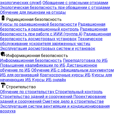
экологических служб
Обращение с опасными отходами
Экологическая безопасность при обращении с отходами
Обучение для лицензии на отходы
battery_alert
Радиационная безопасность
Курсы по радиационнаой безопасности
Радиационная
безопасность и радиационный контроль
Радиационная
безопасность при работе с ИИИ (группа А)
Радиационная
безопасность досмотровых установок
Техническое
обслуживание ускорителя заряженных частиц
Эксплуатация досмотровых систем и установок
admin_panel_settings
Информационная безопасность
Информационная безопасность
Переподготовка по ИБ
Повышение квалификации по ИБ
Дистанционное
обучение по ИБ
Обучение ИБ с официальным документом
ИБ для организаций
Краткосрочные курсы ИБ
Курсы для
начинающих ИБ
Курсы ИБ онлайн
format_paint
Строительство
Обучение по строительству
Строительный контроль
Строительство зданий и сооружений
Проектирование
зданий и сооружений
Сметное дело в строительстве
Эксплуатация систем вентиляции и кондиционирования
воздуха