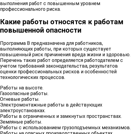
выполнения работ с повышенным уровнем
тяжеловесных и
профессионального риска.
крупногабаритных грузов при
отсутствии машин
от
Какие работы относятся к работам
20
соответствующей
16
грузоподъемности и разборке
повышенной опасности
покосившихся и опасных
(неправильно уложенных)
Программа В предназначена для работников,
штабелей круглых
выполняющих работы, при которых существует
лесоматериалов
повышенный риск причинения вреда жизни и здоровью.
Перечень таких работ определяется работодателем с
Безопасные методы и приемы
учетом требований законодательства, результатов
работ с радиоактивными
от
оценки профессиональных рисков и особенностей
21
веществами и источниками
16
технологических процессов.
ионизирующих излучений
Работы на высоте.
Газоопасные работы.
Безопасные методы и приемы
Огневые работы.
от
22
работ с ручным инструментом, в
Электромонтажные работы в действующих
16
том числе с пиротехническим
электроустановках.
Работы в ограниченных и замкнутых пространствах.
Земляные работы.
Безопасные методы и приемы
от
Работы с использованием грузоподъемных механизмов.
23
работ в театрах
16
Работы на опасных производственных объектах.