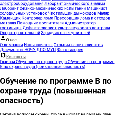
электрооборудования
Лаборант химического анализа
Лаборант физико-механических испытаний
Машинист
холодильных установок
Чистильщик дымоходов
Маляр
Каменщик
Контролер лома
Прессовщик лома и отходов
металла
Помощник воспитателя
Администратор
гостиницы
Дефектоскопист ультразвукового контроля
Оператор котельной
Зарядчик огнетушителей
person
О нас
О компании
Наши клиенты
Отзывы наших клиентов
Документы НОЧУ ДПО МУЦ
Фото галерея
map
Контакты
Главная
Обучение по охране труда
Обучение по программе
В по охране труда (повышенная опасность)
Обучение по программе В по
охране труда (повышенная
опасность)
Сегодня вопросы охраны труда выходят на первый план