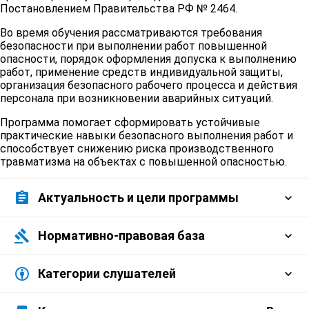
Постановлением Правительства РФ № 2464.
Во время обучения рассматриваются требования
безопасности при выполнении работ повышенной
опасности, порядок оформления допуска к выполнению
работ, применение средств индивидуальной защиты,
организация безопасного рабочего процесса и действия
персонала при возникновении аварийных ситуаций.
Программа помогает сформировать устойчивые
практические навыки безопасного выполнения работ и
способствует снижению риска производственного
травматизма на объектах с повышенной опасностью.
assignment
Актуальность и цели программы
gavel
Современное производство предъявляет
Нормативно-правовая база
особые требования к безопасности труда.
Работы, отнесенные к категории повышенной
attribution
Обучение строится в соответствии с
Категории слушателей
опасности, требуют от исполнителей глубокого
действующими нормативно-правовыми
знания правил и отработанных навыков
актами, которые содержат государственные
действий в аварийных ситуациях.