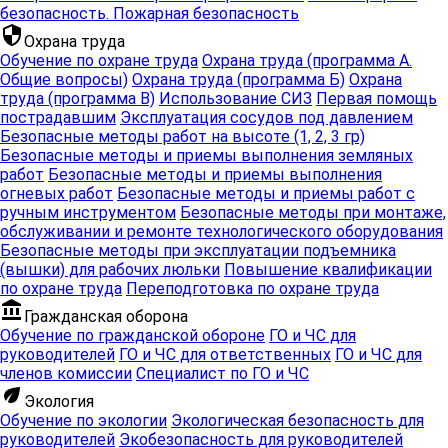
безопасность. Пожарная безопасность
security
Охрана труда
Обучение по охране труда
Охрана труда (программа А.
Общие вопросы)
Охрана труда (программа Б)
Охрана
труда (программа В)
Использование СИЗ
Первая помощь
пострадавшим
Эксплуатация сосудов под давлением
Безопасные методы работ на высоте (1, 2, 3 гр)
Безопасные методы и приемы выполнения земляных
работ
Безопасные методы и приемы выполнения
огневых работ
Безопасные методы и приемы работ с
ручным инструментом
Безопасные методы при монтаже,
обслуживании и ремонте технологического оборудования
Безопасные методы при эксплуатации подъемника
(вышки) для рабочих люльки
Повышение квалификации
по охране труда
Переподготовка по охране труда
account_balance
Гражданская оборона
Обучение по гражданской обороне
ГО и ЧС для
руководителей
ГО и ЧС для ответственных
ГО и ЧС для
членов комиссии
Специалист по ГО и ЧС
eco
Экология
Обучение по экологии
Экологическая безопасность для
руководителей
Экобезопасность для руководителей