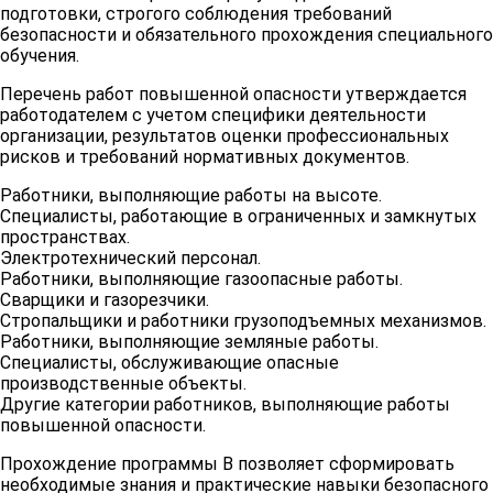
обезвреживанию и уничтожению
16
подготовки, строгого соблюдения требований
взрывоопасных предметов
безопасности и обязательного прохождения специального
обучения.
Безопасные методы и приемы
Перечень работ повышенной опасности утверждается
работ в непосредственной
работодателем с учетом специфики деятельности
близости от полотна или
от
организации, результатов оценки профессиональных
17
проезжей части
16
рисков и требований нормативных документов.
эксплуатируемых
автомобильных и железных
Работники, выполняющие работы на высоте.
дорог
Специалисты, работающие в ограниченных и замкнутых
пространствах.
Электротехнический персонал.
Безопасные методы и приемы
от
Работники, выполняющие газоопасные работы.
18
работ, на участках с патогенным
16
Сварщики и газорезчики.
заражением почвы
Стропальщики и работники грузоподъемных механизмов.
Работники, выполняющие земляные работы.
Специалисты, обслуживающие опасные
Безопасные методы и приемы
от
производственные объекты.
19
работ по валке леса в особо
16
Другие категории работников, выполняющие работы
опасных условиях
повышенной опасности.
Прохождение программы В позволяет сформировать
Безопасные методы и приемы
необходимые знания и практические навыки безопасного
работ по перемещению