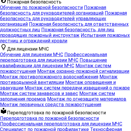
whatshot
Пожарная безопасность
Обучение по пожарной безопасности
Пожарная
безопасность для руководителей организаций
Пожарная
безопасность для руководителей управляющих
организаций
Пожарная безопасность для ответственных
должностных лиц
Пожарная безопасность, для лиц
проводящих пожарный инструктаж
Испытания пожарных
лестниц и ограждений кровли
lightbulb_outline
Для лицензии МЧС
Обучение для лицензии МЧС
Профессиональная
переподготовка для лицензии МЧС
Повышение
квалификации для лицензии МЧС
Монтаж систем
пожаротушения
Монтаж охранно-пожарной сигнализации
Монтаж противопожарного водоснабжения
Монтаж
противодымной вентиляции
Монтаж оповещения и
эвакуации
Монтаж систем передачи извещений о пожаре
Монтаж систем занавесов и завес
Монтаж систем
заполнения проемов
Монтаж по огнезащите материалов
Монтаж первичных средств пожаротушения
local_library
Переподготовка по пожарной безопасности
Переподготовка по пожарной безопасности
Профессиональная переподготовка для лицензии МЧС
Специалист по пожарной профилактике
Техносферная