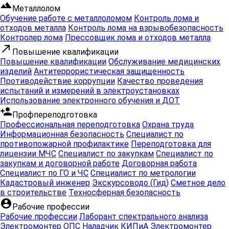
filter_hdr
Металлолом
Обучение работе с металлоломом
Контроль лома и
отходов металла
Контроль лома на взрывобезопасность
Контролер лома
Прессовщик лома и отходов металла
call_made
Повышение квалификации
Повышение квалификации
Обслуживание медицинских
изделий
Антитеррористическая защищенность
Противодействие коррупции
Качество проведения
испытаний и измерений в электроустановках
Использование электронного обучения и ДОТ
person_add
Профпереподготовка
Профессиональная переподготовка
Охрана труда
Информационная безопасность
Специалист по
противопожарной профилактике
Переподготовка для
лицензии МЧС
Специалист по закупкам
Специалист по
закупкам и договорной работе
Договорная работа
Специалист по ГО и ЧС
Специалист по метрологии
Кадастровый инженер
Экскурсоводо (Гид)
Сметное дело
в строительстве
Техносферная безопасность
account_circle
Рабочие профессии
Рабочие профессии
Лаборант спектрального анализа
Электромонтер ОПС
Наладчик КИПиА
Электромонтер