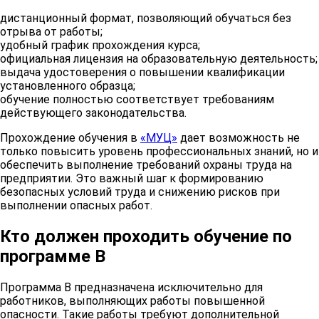
Безопасные методы и приемы
от
дистанционный формат, позволяющий обучаться без
12
выполнения работ в
16
отрыва от работы;
электроустановках
удобный график прохождения курса;
официальная лицензия на образовательную деятельность;
выдача удостоверения о повышении квалификации
Безопасные методы и приемы
установленного образца;
выполнения работ, связанные с
от
обучение полностью соответствует требованиям
13
эксплуатацией сосудов,
16
действующего законодательства.
работающих под избыточным
давлением
Прохождение обучения в
«МУЦ»
дает возможность не
только повысить уровень профессиональных знаний, но и
Безопасные методы и приемы
обеспечить выполнение требований охраны труда на
от
14
выполнения обращения с
предприятии. Это важный шаг к формированию
16
животными
безопасных условий труда и снижению рисков при
выполнении опасных работ.
Безопасные методы и приемы
Кто должен проходить обучение по
от
15
при выполнении водолазных
16
программе В
работ
Программа В предназначена исключительно для
Безопасные методы и приемы
работников, выполняющих работы повышенной
работ по поиску, идентификации,
от
16
опасности. Такие работы требуют дополнительной