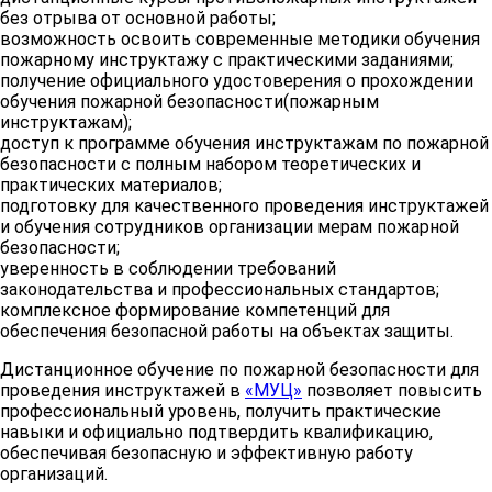
без отрыва от основной работы;
возможность освоить современные методики обучения
пожарному инструктажу с практическими заданиями;
получение официального удостоверения о прохождении
Требования пожарной
обучения пожарной безопасности(пожарным
7
безопасности для
2
инструктажам);
производственных объектов
доступ к программе обучения инструктажам по пожарной
безопасности с полным набором теоретических и
практических материалов;
подготовку для качественного проведения инструктажей
8
Квалификационный экзамен
4
и обучения сотрудников организации мерам пожарной
безопасности;
уверенность в соблюдении требований
законодательства и профессиональных стандартов;
Всего часов
76
комплексное формирование компетенций для
обеспечения безопасной работы на объектах защиты.
Дистанционное обучение по пожарной безопасности для
проведения инструктажей в
«МУЦ»
позволяет повысить
профессиональный уровень, получить практические
навыки и официально подтвердить квалификацию,
обеспечивая безопасную и эффективную работу
организаций.