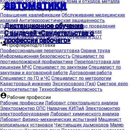
автоматики
Контролер лома
Прессовщик лома и отходов металла
call_made
Повышение квалификации
Повышение квалификации
Обслуживание медицинских
изделий
Антитеррористическая защищенность
Дистанционное обучение
Противодействие коррупции
Качество проведения
испытаний и измерений в электроустановках
С выдачей «Свидетельства о
Использование электронного обучения и ДОТ
профессии рабочего»
person_add
Профпереподготовка
Профессиональная переподготовка
Охрана труда
Информационная безопасность
Специалист по
противопожарной профилактике
Переподготовка для
лицензии МЧС
Специалист по закупкам
Специалист по
закупкам и договорной работе
Договорная работа
Специалист по ГО и ЧС
Специалист по метрологии
Кадастровый инженер
Экскурсоводо (Гид)
Сметное дело
в строительстве
Техносферная безопасность
account_circle
Рабочие профессии
Рабочие профессии
Лаборант спектрального анализа
Электромонтер ОПС
Наладчик КИПиА
Электромонтер
электрооборудования
Лаборант химического анализа
Лаборант физико-механических испытаний
Машинист
холодильных установок
Чистильщик дымоходов
Маляр