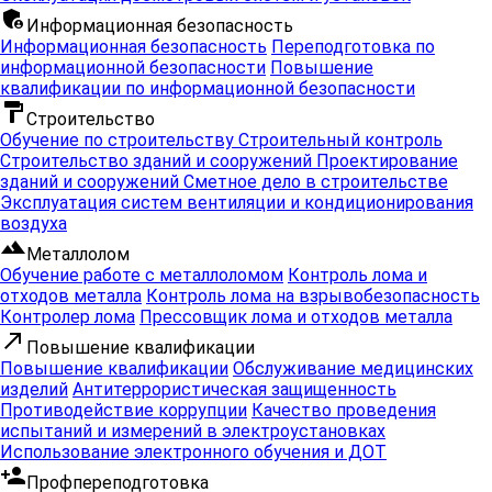
admin_panel_settings
Информационная безопасность
Информационная безопасность
Переподготовка по
информационной безопасности
Повышение
квалификации по информационной безопасности
format_paint
Строительство
Обучение по строительству
Строительный контроль
Строительство зданий и сооружений
Проектирование
зданий и сооружений
Сметное дело в строительстве
Эксплуатация систем вентиляции и кондиционирования
воздуха
filter_hdr
Металлолом
Обучение работе с металлоломом
Контроль лома и
отходов металла
Контроль лома на взрывобезопасность
Контролер лома
Прессовщик лома и отходов металла
call_made
Повышение квалификации
Повышение квалификации
Обслуживание медицинских
изделий
Антитеррористическая защищенность
Противодействие коррупции
Качество проведения
испытаний и измерений в электроустановках
Использование электронного обучения и ДОТ
person_add
Профпереподготовка