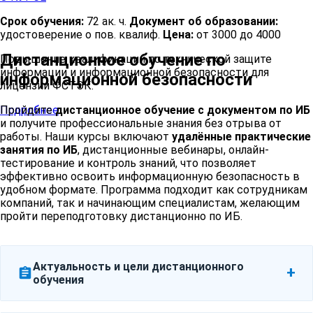
Срок обучения:
72 ак. ч.
Документ об образовании:
удостоверение о пов. квалиф.
Цена:
от 3000 до 4000
Дистанционное обучение по
Повышение квалификации по технической защите
информации и информационной безопасности для
информационной безопасности
лицензии ФСТЭК.
Пройдите
дистанционное обучение с документом по ИБ
Подробнее
и получите профессиональные знания без отрыва от
работы. Наши курсы включают
удалённые практические
занятия по ИБ
, дистанционные вебинары, онлайн-
тестирование и контроль знаний, что позволяет
эффективно освоить информационную безопасность в
удобном формате. Программа подходит как сотрудникам
компаний, так и начинающим специалистам, желающим
пройти переподготовку дистанционно по ИБ.
Актуальность и цели дистанционного
assignment
обучения