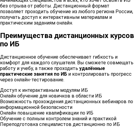
начинающих специалистов и всех, кто хочет освоить ИБ
направлений
утвержденная ФСТЭК России
Переподготовка специалистов дистанционно по
без отрыва от работы. Дистанционный формат
или удостоверение о повышении квалификации
данных
ИБ
Специалисты, проходящие дистанционное
Приказ ФСТЭК России № 17 от 11.02.2013
позволяет проходить обучение из любого региона России,
Подтверждение прохождения дистанционных
Умение выявлять угрозы и уязвимости в ИС
получать доступ к интерактивным материалам и
повышение квалификации по ИБ
практическим заданиям онлайн.
курсов по ИБ
Возможность прохождения удалённых
Все, кто хочет пройти обучение удалённо с
Документ для официального трудоустройства и
практических занятий по ИБ
Преимущества дистанционных курсов
контролем знаний
карьерного роста
по ИБ
Применение методов защиты информации в
организации
Дистанционное обучение обеспечивает гибкость и
комфорт для каждого слушателя. Вы сможете совмещать
работу и учебу, а также проходить
удалённые
практические занятия по ИБ
и контролировать прогресс
через онлайн-тестирование.
Доступ к интерактивным модулям ИБ
Онлайн обучение для новичков в области ИБ
Возможность прохождения дистанционных вебинаров по
информационной безопасности
Онлайн повышение квалификации по ИБ
Обучение с полным контролем знаний и практикой
Переподготовка специалистов дистанционно по ИБ