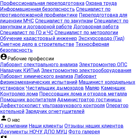
Профессиональная переподготовка
Охрана труда
Информационная безопасность
Специалист по
противопожарной профилактике
Переподготовка для
лицензии МЧС
Специалист по закупкам
Специалист по
закупкам и договорной работе
Договорная работа
Специалист по ГО и ЧС
Специалист по метрологии
Обучение кадастровый инженер
Экскурсоводо (Гид)
Сметное дело в строительстве
Техносферная
безопасность
account_circle
Рабочие профессии
Лаборант спектрального анализа
Электромонтер ОПС
Наладчик КИПиА
Электромонтер электрооборудования
Лаборант химического анализа
Лаборант
физикомеханических испытаний
Машинист холодильных
установок
Чистильщик дымоходов
Маляр
Каменщик
Контролер лома
Прессовщик лома и отходов металла
Помощник воспитателя
Администратор гостиницы
Дефектоскопист ультразвукового контроля
Оператор
котельной
Зарядчик огнетушителей
person
О нас
О компании
Наши клиенты
Отзывы наших клиентов
Документы НОЧУ ДПО МУЦ
Фото галерея