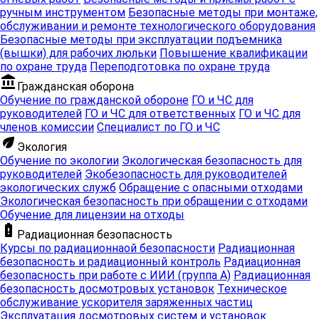
ручным инструментом
Безопасные методы при монтаже,
обслуживании и ремонте технологического оборудования
Безопасные методы при эксплуатации подъемника
(вышки) для рабочих люльки
Повышение квалификации
по охране труда
Переподготовка по охране труда
account_balance
Гражданская оборона
Обучение по гражданской обороне
ГО и ЧС для
руководителей
ГО и ЧС для ответственных
ГО и ЧС для
членов комиссии
Специалист по ГО и ЧС
eco
Экология
Обучение по экологии
Экологическая безопасность для
руководителей
Экобезопасность для руководителей
экологических служб
Обращение с опасными отходами
Экологическая безопасность при обращении с отходами
Обучение для лицензии на отходы
battery_alert
Радиационная безопасность
Курсы по радиационнаой безопасности
Радиационная
безопасность и радиационный контроль
Радиационная
безопасность при работе с ИИИ (группа А)
Радиационная
безопасность досмотровых установок
Техническое
обслуживание ускорителя заряженных частиц
Эксплуатация досмотровых систем и установок