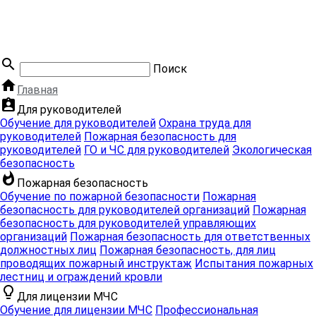
search
Поиск
home
Главная
assignment_ind
Для руководителей
Обучение для руководителей
Охрана труда для
руководителей
Пожарная безопасность для
руководителей
ГО и ЧС для руководителей
Экологическая
безопасность
whatshot
Пожарная безопасность
Обучение по пожарной безопасности
Пожарная
безопасность для руководителей организаций
Пожарная
безопасность для руководителей управляющих
организаций
Пожарная безопасность для ответственных
должностных лиц
Пожарная безопасность, для лиц
проводящих пожарный инструктаж
Испытания пожарных
лестниц и ограждений кровли
lightbulb_outline
Для лицензии МЧС
Обучение для лицензии МЧС
Профессиональная