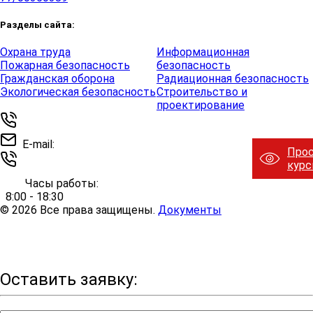
Разделы сайта:
Охрана труда
Информационная
Пожарная безопасность
безопасность
Гражданская оборона
Радиационная безопасность
Экологическая безопасность
Строительство и
проектирование
+7 (495) 137-97-83
E-mail:
info@nousro.ru
Про
+7 (958) 709-05-27
кур
Часы работы:
8:00 - 18:30
© 2026 Все права защищены.
Документы
Министерство науки и высшего образования Российской
Федерации https://minobrnauki.gov.ru/
Министерство просвещения Российской Федерации
https://edu.gov.ru/
Оставить заявку: