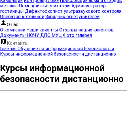
Каменщик
Контролер лома
Прессовщик лома и отходов
металла
Помощник воспитателя
Администратор
гостиницы
Дефектоскопист ультразвукового контроля
Оператор котельной
Зарядчик огнетушителей
person
О нас
О компании
Наши клиенты
Отзывы наших клиентов
Документы НОЧУ ДПО МУЦ
Фото галерея
map
Контакты
Главная
Обучение по информационной безопасности
Курсы информационной безопасности дистанционно
Курсы информационной
безопасности дистанционно