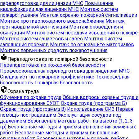
переподготовка для лицензии МЧС
Повышение
квалификации для лицензии МЧС
Монтаж систем
пожаротушения
Монтаж охранно-пожарной сигнализации
Монтаж противопожарного водоснабжения
Монтаж
противодымной вентиляции
Монтаж оповещения и
эвакуации
Монтаж систем передачи извещений о пожаре
Монтаж систем занавесов и завес
Монтаж систем
заполнения проемов
Монтаж по огнезащите материалов
Монтаж первичных средств пожаротушения
local_library
Переподготовка по пожарной безопасности
Переподготовка по пожарной безопасности
Профессиональная переподготовка для лицензии МЧС
Специалист по пожарной профилактике
Техносферная
безопасность. Пожарная безопасность
security
Охрана труда
Обучение по охране труда
Общие вопросы охраны труда и
функционирования СУОТ
Охрана труда (программа Б)
Охрана труда (программа В)
Использование СИЗ
Первая
помощь пострадавшим
Эксплуатация сосудов под
давлением
Безопасные методы работ на высоте (1, 2, 3
гр)
Безопасные методы и приемы выполнения земляных
работ
Безопасные методы и приемы выполнения
огневых работ
Безопасные методы и приемы работ с